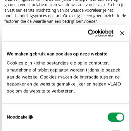
gaan en een simulatie maken van de waarde van je zaak. Zo heb je
alvast een eerste inschatting van de waarde vooraleer je het
onderhandelingsproces opstart. Ook krijg je een goed inzicht in de
factoren die de waarde van een bedrijf beïnvloeden.
Lees meer
Online waarderingstool vennootschappen
We maken gebruik van cookies op deze website
Wat is de waarde van je onderneming?
Cookies zijn kleine bestandjes die op je computer,
Voor het berekenen van de waarde van een onderneming bestaan
smartphone of tablet geplaatst worden tijdens je bezoek
er verschillende waarderingsmethodes. Elke methode zal leiden tot
aan de website. Cookies maken de interactie tussen de
een verschillend resultaat, soms met sterk verschillende
bezoeker en de website gemakkelijker en helpen VLAIO
uitkomsten. Het waarderen is immers geen exacte wetenschap. Het
is dus interessant om verschillende methodes te combineren. Zo
ook om de website te verbeteren.
verkrijg je het ruimste beeld. Dàt is wat we hier wordt
aangeboden. Een gratis te gebruiken tool waarmee je een
inschatting kan maken van de waarde van je bedrijf of van een
Toestemmingsselectie
bedrijf dat je eventueel wil overnemen, volgens verschillende
Noodzakelijk
gehanteerde waarderingsmethodes.
Lees meer