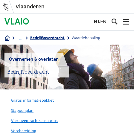
Vlaanderen
Overslaan
en
NL
EN
naar
de
...
Bedrijfsoverdracht
Waardebepaling
inhoud
Kruimelpad
gaan
Overnemen & overlaten
Bedrijfsoverdracht
Gratis informatiepakket
Stappenplan
Vier overdrachtsscenario's
Voorbereiding