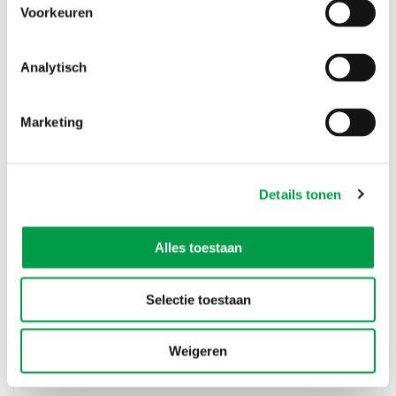
Voorkeuren
Analytisch
Marketing
Je bedrijf verkopen? “Zorg dat je als zaakvoerder
Details tonen
niet onmisbaar bent”
Als kmo-adviseur bij KBC begeleidt Willem Colaers
bedrijfsleiders bij de waardering van hun onderneming in
Alles toestaan
Lees meer
aanloop naar een overdracht. Een gesprek!
Selectie toestaan
Heeft deze informatie je geholpen?
Weigeren
Ja
Nee