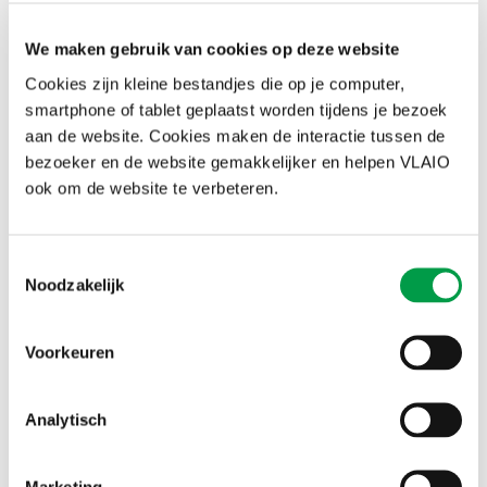
We maken gebruik van cookies op deze website
Cookies zijn kleine bestandjes die op je computer,
smartphone of tablet geplaatst worden tijdens je bezoek
aan de website. Cookies maken de interactie tussen de
bezoeker en de website gemakkelijker en helpen VLAIO
ook om de website te verbeteren.
Toestemmingsselectie
Noodzakelijk
Uw zaak verkopen, overlaten of
stopzetten
Voorkeuren
Iedere zelfstandige ondernemer wordt vroeg of laat geconfronteerd
met misschien één van de grootste uitdagingen in het leven: de
Analytisch
moeilijke vraag naar de toekomst van het bedrijf of praktijk. Als
zaakvoerder of eigenaar van een zaak sta je op dat moment voor
een aantal cruciale keuzes: de zaak of praktijk overlaten binnen de
Marketing