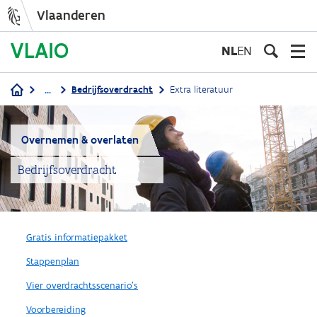
Vlaanderen
Overslaan
en
NL
EN
naar
de
...
Bedrijfsoverdracht
Extra literatuur
inhoud
Kruimelpad
gaan
Overnemen & overlaten
Bedrijfsoverdracht
Gratis informatiepakket
Stappenplan
Vier overdrachtsscenario's
Voorbereiding