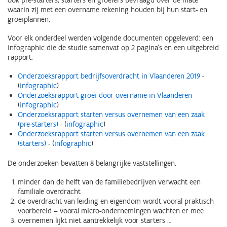
ook pré-starters, starters en groeiers bevraagd over de mate
waarin zij met een overname rekening houden bij hun start- en
groeiplannen.
Voor elk onderdeel werden volgende documenten opgeleverd: een
infographic die de studie samenvat op 2 pagina’s en een uitgebreid
rapport.
Onderzoeksrapport bedrijfsoverdracht in Vlaanderen 2019
-
(
infographic
)
Onderzoeksrapport groei door overname in Vlaanderen
-
(
infographic
)
Onderzoeksrapport starten versus overnemen van een zaak
(pre-starters)
- (
infographic
)
Onderzoeksrapport starten versus overnemen van een zaak
(starters)
- (
infographic
)
De onderzoeken bevatten 8 belangrijke vaststellingen.
minder dan de helft van de familiebedrijven verwacht een
familiale overdracht
de overdracht van leiding en eigendom wordt vooral praktisch
voorbereid – vooral micro-ondernemingen wachten er mee
overnemen lijkt niet aantrekkelijk voor starters …