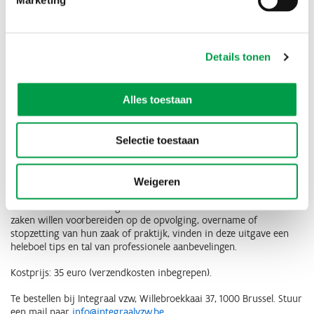
familie, binnen de eigen werkomgeving, verkopen aan een
‘buitenstaander’ of zelfs gewoon stopzetten. Ongeacht jouw
motieven is het van groot belang dat je als zelfstandige
ondernemer tijdig begint te plannen zodat je alle beslissingen
Details tonen
weldoordacht kan nemen.
Daarom bracht
Integraal vzw
de hernieuwde, inhoudelijk volledig
Alles toestaan
geüpdatet versie uit van ‘Uw zaak verkopen, overlaten of
stopzetten’. Dit standaardwerk rond bedrijfsoverdracht bundelt in
heldere taal alle informatie die zaakvoerders nodig hebben om een
Selectie toestaan
gefundeerde beslissing te nemen rond de toekomst van hun
bedrijf. Het boek beantwoordt vragen met betrekking tot de
financiële, fiscaal-juridische, bedrijfseconomische en
administratieve aspecten van bedrijfsoverdracht.
Weigeren
Vooruitziende zelfstandige ondernemers die zich met kennis van
zaken willen voorbereiden op de opvolging, overname of
stopzetting van hun zaak of praktijk, vinden in deze uitgave een
heleboel tips en tal van professionele aanbevelingen.
Kostprijs: 35 euro (verzendkosten inbegrepen).
Te bestellen bij Integraal vzw, Willebroekkaai 37, 1000 Brussel. Stuur
een mail naar
info@integraalvzw.be