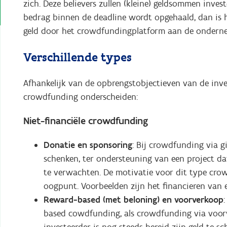
zich. Deze believers zullen (kleine) geldsommen inves
bedrag binnen de deadline wordt opgehaald, dan is 
geld door het crowdfundingplatform aan de ondern
Verschillende types
Afhankelijk van de opbrengstobjectieven van de inv
crowdfunding onderscheiden:
Niet-financiële crowdfunding
Donatie en sponsoring
: Bij crowdfunding via gi
schenken, ter ondersteuning van een project d
te verwachten. De motivatie voor dit type cro
oogpunt. Voorbeelden zijn het financieren van e
Reward-based (met beloning) en voorverkoop
based cowdfunding, als crowdfunding via voorv
investeerder is nog steeds bereid zijn geld te s