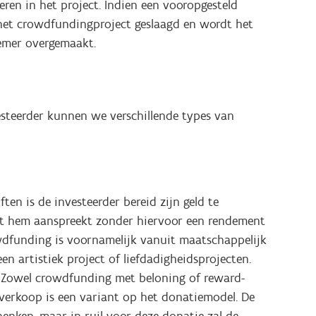
teren in het project. Indien een vooropgesteld
het crowdfundingproject geslaagd en wordt het
emer overgemaakt.
esteerder kunnen we verschillende types van
ften is de investeerder bereid zijn geld te
at hem aanspreekt zonder hiervoor een rendement
wdfunding is voornamelijk vanuit maatschappelijk
en artistiek project of liefdadigheidsprojecten.
: Zowel crowdfunding met beloning of reward-
erkoop is een variant op het donatiemodel. De
chenken, maar in ruil voor deze donatie zal de