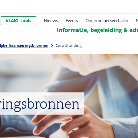
Overslaan
en
VLAIO-tools
Nieuws
Events
Ondernemersverhalen
Informatie, begeleiding & ad
naar
de
lijke financieringsbronnen
Crowdfunding
inhoud
gaan
eringsbronnen