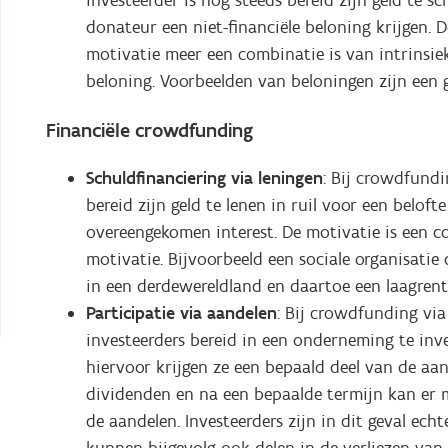
donateur een niet-financiële beloning krijgen.
motivatie meer een combinatie is van intrinsie
beloning. Voorbeelden van beloningen zijn een g
Financiële crowdfunding
Schuldfinanciering via leningen
: Bij crowdfundi
bereid zijn geld te lenen in ruil voor een beloft
overeengekomen interest. De motivatie is een co
motivatie. Bijvoorbeeld een sociale organisatie
in een derdewereldland en daartoe een laagrente
Participatie via aandelen
: Bij crowdfunding vi
investeerders bereid in een onderneming te inves
hiervoor krijgen ze een bepaald deel van de aan
dividenden en na een bepaalde termijn kan er
de aandelen. Investeerders zijn in dit geval ec
kunnen bijgevolg ook delen in de verliezen va