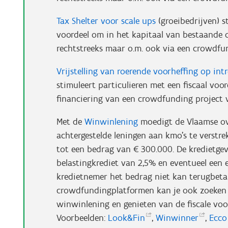
Tax Shelter voor scale ups
(groeibedrijven) s
voordeel om in het kapitaal van bestaande 
rechtstreeks maar o.m. ook via een crowdfu
Vrijstelling van roerende voorheffing op int
stimuleert particulieren met een fiscaal voor
financiering van een crowdfunding project
Met de
Winwinlening
moedigt de Vlaamse ov
achtergestelde leningen aan kmo's te verstre
tot een bedrag van € 300.000. De kredietgeve
belastingkrediet van 2,5% en eventueel een 
kredietnemer het bedrag niet kan terugbetal
crowdfundingplatformen kan je ook zoeken 
winwinlening en genieten van de fiscale voo
Voorbeelden:
Look&Fin
,
Winwinner
,
Ecc