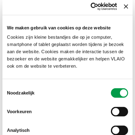
als er voldoende zekerheden zijn.
Groeiers
Groeiende ondernemingen die nood hebben aan financiële
We maken gebruik van cookies op deze website
middelen kunnen gemakkelijker beroep doen op vreemd vermogen.
Cookies zijn kleine bestandjes die op je computer,
Aangezien het eigen vermogen al is aangegroeid, ligt het risico
smartphone of tablet geplaatst worden tijdens je bezoek
voor de kredietinstellingen veel lager dan bij een starter, zeker als
de investering past in de continuïteit van de activiteiten.
aan de website. Cookies maken de interactie tussen de
bezoeker en de website gemakkelijker en helpen VLAIO
Innovatieve projecten
ook om de website te verbeteren.
Voor nieuwe activiteiten of innovatieve projecten met een sterk
groeipotentieel moet meestal naar risicokapitaal gezocht worden,
aangezien banken in verhouding te weinig zekerheden zullen
Toestemmingsselectie
vinden.
Noodzakelijk
Voorkeuren
Analytisch