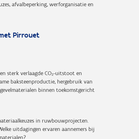
es, afvalbeperking, werforganisatie en
 met Pirrouet
een sterk verlaagde CO₂-uitstoot en
zame baksteenproductie, hergebruik van
e gevelmaterialen binnen toekomstgericht
ateriaalkeuzes in ruwbouwprojecten.
elke uitdagingen ervaren aannemers bij
materialen?