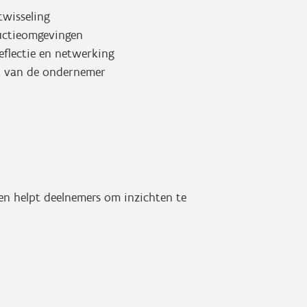
twisseling
uctieomgevingen
reflectie en netwerking
jk van de ondernemer
e en helpt deelnemers om inzichten te