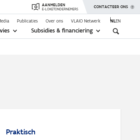
AANMELDEN
TOON MENU
CONTACTEER ONS
E-LOKETONDERNEMERS
Media
Publicaties
Over ons
VLAIO Netwerk
NL
EN
Seconda
vies
Subsidies & financiering
toon
toon
submenu
submenu
navigati
Praktisch