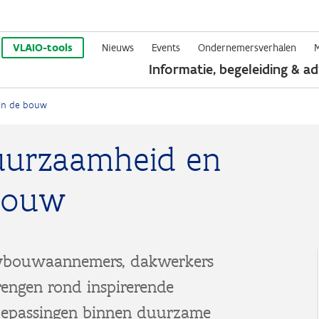
Overslaan
en
VLAIO-tools
Nieuws
Events
Ondernemersverhalen
Informatie, begeleiding & ad
naar
de
 in de bouw
inhoud
gaan
uurzaamheid en
 bouw
uwbouwaannemers, dakwerkers
engen rond inspirerende
toepassingen binnen duurzame