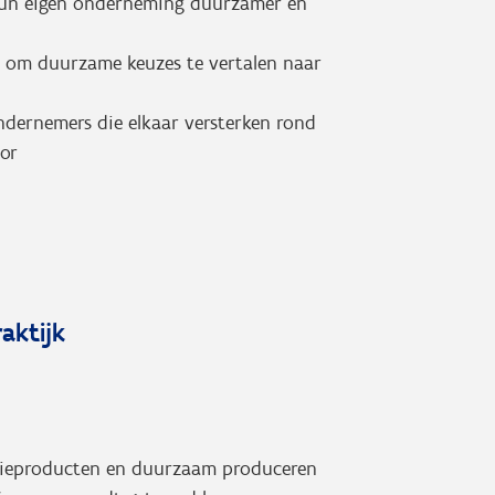
hun eigen onderneming duurzamer en
en om duurzame keuzes te vertalen naar
dernemers die elkaar versterken rond
or
raktijk
latieproducten en duurzaam produceren