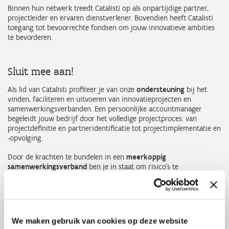
Binnen hun netwerk treedt Catalisti op als onpartijdige partner,
projectleider en ervaren dienstverlener. Bovendien heeft Catalisti
toegang tot bevoorrechte fondsen om jouw innovatieve ambities
te bevorderen.
Sluit mee aan!
Als lid van Catalisti profiteer je van onze
ondersteuning
bij het
vinden, faciliteren en uitvoeren van innovatieprojecten en
samenwerkingsverbanden. Een persoonlijke accountmanager
begeleidt jouw bedrijf door het volledige projectproces: van
projectdefinitie en partneridentificatie tot projectimplementatie en
-opvolging.
Door de krachten te bundelen in een
meerkoppig
samenwerkingsverband
ben je in staat om risico's te
verminderen, te zorgen voor een succesvolle product- of
procesontwikkeling en je te concentreren op jouw kernactiviteiten.
Dit soort partnerschappen vereist echter afstemming en
instemming van alle betrokken partners. Catalisti zorgt voor deze
focus. Op deze manier is Catalisti jouw bondgenoot in het efficiënt
We maken gebruik van cookies op deze website
en effectief produceren van duurzaam zakelijk succes.