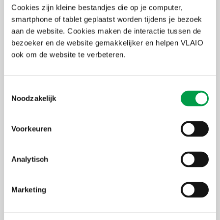
Cookies zijn kleine bestandjes die op je computer,
Wil je deel uit maken van dit innovatieve netwerk binnen de
smartphone of tablet geplaatst worden tijdens je bezoek
chemie- en kunststofsector? Bekijk dan op de website de
aan de website. Cookies maken de interactie tussen de
ledenformules en kies de formule die het best bij jou past.
bezoeker en de website gemakkelijker en helpen VLAIO
ook om de website te verbeteren.
Thema's
Innoveren
Duurzaam ondernemen
Circulair ondernemen
Bio-economie
Klimaat en energie
Toestemmingsselectie
Noodzakelijk
Kostprijs
Afhankelijk van de gekozen formule
Partner
Catalisti
Voorkeuren
Analytisch
www.catalisti.be
Marketing