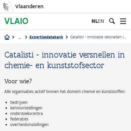
Vlaanderen
Overslaan
en
NL
EN
naar
de
...
Expertisedatabank
Catalisti - innovatie versnellen in chemie- en kunststofsector
inhoud
Kruimelpad
gaan
Catalisti - innovatie versnellen in
chemie- en kunststofsector
Voor wie?
Alle organisaties actief binnen het domein chemie en kunststoffen:
bedrijven
kennisinstellingen
onderzoekscentra
federaties
overheidsinstellingen