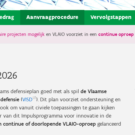
edrag
Aanvraagprocedure
Vervolgstappen
ire projecten mogelijk
en VLAIO voorziet in een
continue oproep 
2026
aams defensieplan goed met als spil
de Vlaamse
 defensie
(
VISD
). Dit plan voorziet ondersteuning en
sook om vanuit civiele toepassingen te gaan kijken
er van dit Impulsprogramma voor innovatie in de
en continue of doorlopende VLAIO-oproep
gelanceerd