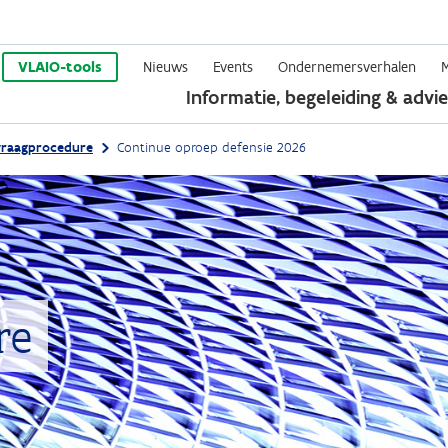
Overslaan
en
VLAIO-tools
Nieuws
Events
Ondernemersverhalen
Informatie, begeleiding & advie
naar
de
raagprocedure
Continue oproep defensie 2026
inhoud
gaan
re