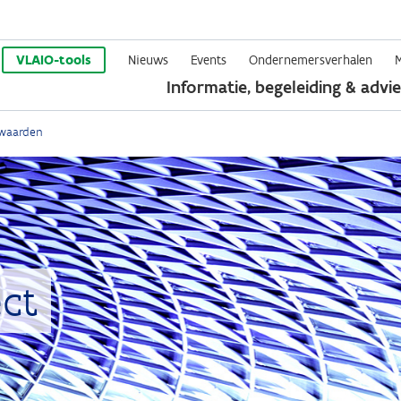
Overslaan
en
VLAIO-tools
Nieuws
Events
Ondernemersverhalen
Informatie, begeleiding & advie
naar
de
waarden
inhoud
gaan
ct