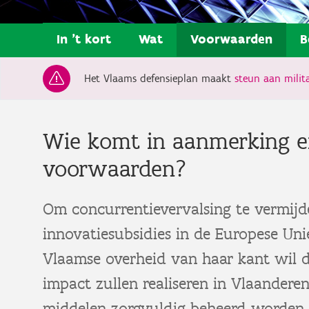
In 't kort
Wat
Voorwaarden
B
Het Vlaams defensieplan maakt
steun aan milita
Wie komt in aanmerking e
voorwaarden?
Om concurrentievervalsing te vermijde
innovatiesubsidies in de Europese Un
Vlaamse overheid van haar kant wil di
impact zullen realiseren in Vlaandere
middelen zorgvuldig beheerd worden.