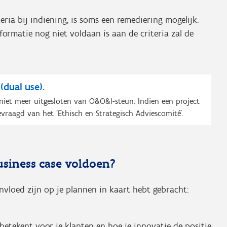
eria bij indiening, is soms een remediering mogelijk.
rmatie nog niet voldaan is aan de criteria zal de
(dual use).
iet meer uitgesloten van O&O&I-steun. Indien een project
evraagd van het 'Ethisch en Strategisch Adviescomité'.
siness case voldoen?
invloed zijn op je plannen in kaart hebt gebracht:
etekent voor je klanten en hoe je innovatie de positie