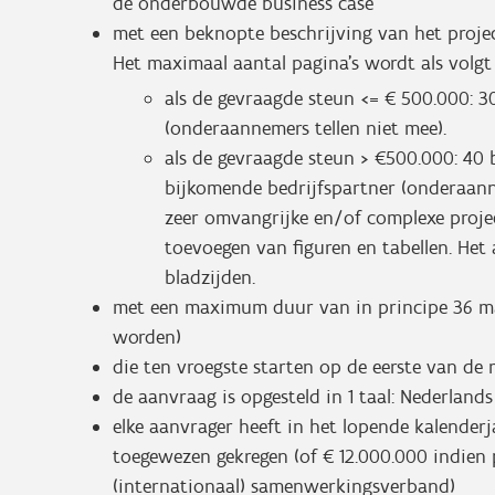
de onderbouwde business case
met een beknopte beschrijving van het proje
Het maximaal aantal pagina’s wordt als volgt
als de gevraagde steun <= € 500.000: 3
(onderaannemers tellen niet mee).
als de gevraagde steun > €500.000: 40 bl
bijkomende bedrijfspartner (onderaannem
zeer omvangrijke en/of complexe proje
toevoegen van figuren en tabellen. He
bladzijden.
met een maximum duur van in principe 36 ma
worden)
die ten vroegste starten op de eerste van de
de aanvraag is opgesteld in 1 taal: Nederlands
elke aanvrager heeft in het lopende kalender
toegewezen gekregen (of € 12.000.000 indien
(internationaal) samenwerkingsverband)