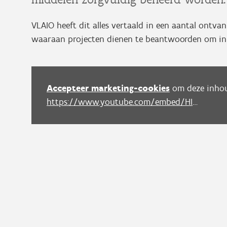
VLAIO heeft dit alles vertaald in een aantal ontva
waaraan projecten dienen te beantwoorden om in 
Accepteer marketing-cookies
om deze inhou
https://www.youtube.com/embed/HIQZ5qToT_0?autoplay=0&start=0&rel=0