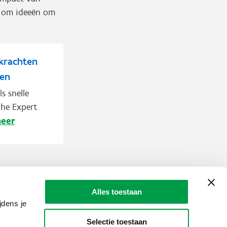
t om ideeën om
rkrachten
ven
s snelle
the Expert
meer
Alles toestaan
jdens je
Selectie toestaan