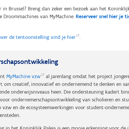
 in Brussel? Breng dan zeker een bezoek aan het Koninklijk 
 de Droommachines van MyMachine.
Reserveer snel hier je
t
over de tentoonstelling vind je
hier
.
schapsontwikkeling
unt
MyMachine
vzw
al jarenlang omdat het project jonger
rt om creatief, innovatief en ondernemend te denken en s
llende onderwijsniveaus heen. Die ondersteuning kadert bin
 voor ondernemerschapsontwikkeling van scholieren en stu
o vzw en de ecosysteemwerkingen voor student-onderneme
ensteden.
ng in het Koninklijk Paleis is een mooie erkenning voor de