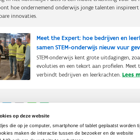
ont hoe ondernemend onderwijs jonge talenten inspireer
tbare innovaties.
Meet the Expert: hoe bedrijven en lee
samen STEM-onderwijs nieuw vuur ge
STEM-onderwijs kent grote uitdagingen, zoal
evoluties en een tekort aan profielen. Meet 
Lees 
verbindt bedrijven en leerkrachten.
cebook
X
LinkedIn
Email
WhatsApp
Share
okies op deze website
djes die op je computer, smartphone of tablet geplaatst worden ti
okies maken de interactie tussen de bezoeker en de website