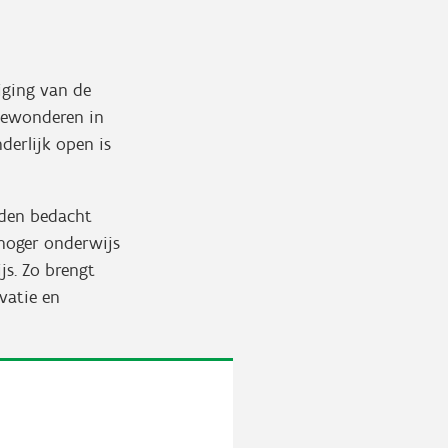
iging van de
bewonderen in
nderlijk open is
rden bedacht
 hoger onderwijs
js. Zo brengt
vatie en