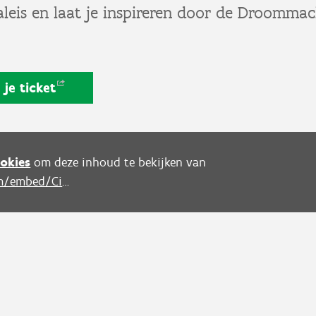
aleis en laat je inspireren door de Droomma
 je
ticket
okies
om deze inhoud te bekijken van
https://www.youtube.com/embed/Cix9HtGDiF0?autoplay=0&start=0&rel=0