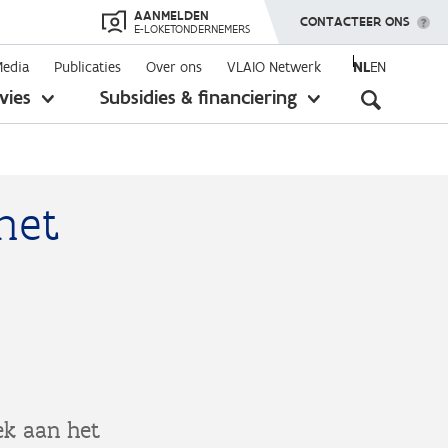
AANMELDEN
TOON MENU
CONTACTEER ONS
E-LOKETONDERNEMERS
Media
Publicaties
Over ons
VLAIO Netwerk
NL
EN
Seconda
vies
Subsidies & financiering
toon
toon
submenu
submenu
navigati
het
ek aan het