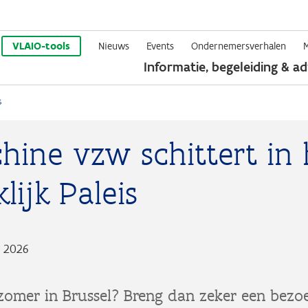
Overslaan
en
VLAIO-tools
Nieuws
Events
Ondernemersverhalen
Informatie, begeleiding & ad
naar
de
s
inhoud
gaan
hine vzw schittert in 
lijk Paleis
i 2026
 zomer in Brussel? Breng dan zeker een bezo