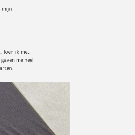
s mijn
?
a. Toen ik met
 gaven me heel
tarten.