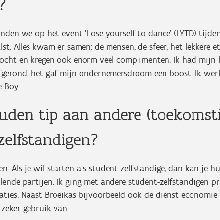
s?
nden we op het event ‘Lose yourself to dance’ (LYTD) tijde
lst. Alles kwam er samen: de mensen, de sfeer, het lekkere 
kocht en kregen ook enorm veel complimenten. Ik had mijn 
afgerond, het gaf mijn ondernemersdroom een boost. Ik wer
he Boy.
den tip aan andere (toekomsti
zelfstandigen?
n. Als je wil starten als student-zelfstandige, dan kan je h
llende partijen. Ik ging met andere student-zelfstandigen 
aties. Naast Broeikas bijvoorbeeld ook de dienst economie
 zeker gebruik van.