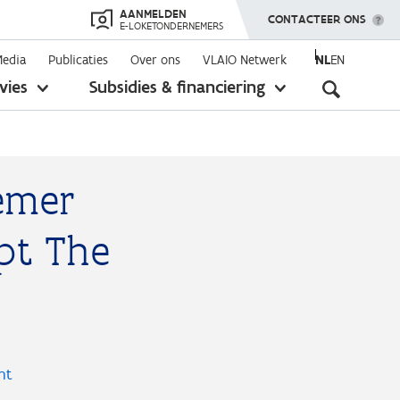
AANMELDEN
TOON MENU
CONTACTEER ONS
E-LOKETONDERNEMERS
Media
Publicaties
Over ons
VLAIO Netwerk
NL
EN
Seconda
vies
Subsidies & financiering
toon
toon
submenu
submenu
navigati
emer
pt The
nt