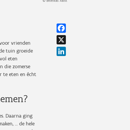
© Broeikas Aalst
Facebook
X
 voor vrienden
LinkedIn
 de tuin groeide
vol eten
an die zomerse
r te eten en écht
ernemen?
es. Daarna ging
maken, … de hele