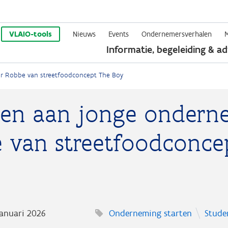
Overslaan
en
VLAIO-tools
Nieuws
Events
Ondernemersverhalen
Informatie, begeleiding & ad
naar
de
r Robbe van streetfoodconcept The Boy
inhoud
gaan
gen aan jonge ondern
 van streetfoodconce
januari 2026
Onderneming starten
Stude