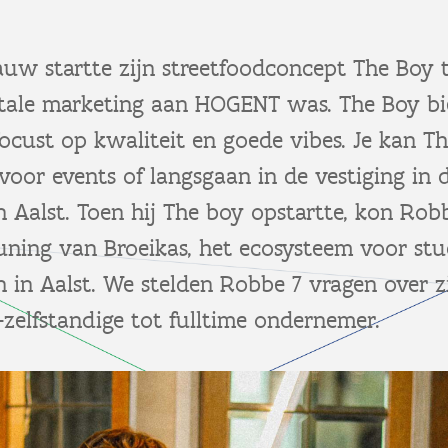
uw startte zijn streetfoodconcept The Boy t
itale marketing aan HOGENT was. The Boy bi
focust op kwaliteit en goede vibes. Je kan T
voor events of langsgaan in de vestiging in 
n Aalst. Toen hij The boy opstartte, kon Ro
uning van Broeikas, het ecosysteem voor stu
n in Aalst. We stelden Robbe 7 vragen over z
-zelfstandige tot fulltime ondernemer.