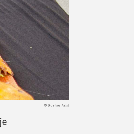
© Broeikas Aalst
je