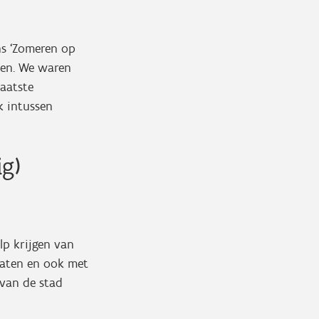
ns ‘Zomeren op
eten. We waren
laatste
k intussen
g)
ulp krijgen van
praten en ook met
 van de stad