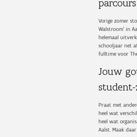
parcour
Vorige zomer sto
Walstroom’ in Aa
helemaal uitver
schooljaar net 
fulltime voor T
Jouw gou
student-
Praat met andere
heel wat verschi
heel wat organis
Aalst. Maak daar