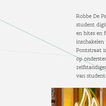
Robbe De Pa
student dig
en bites en 
inschakelen 
Pontstraat i
op onderste
zelfstandige
van student