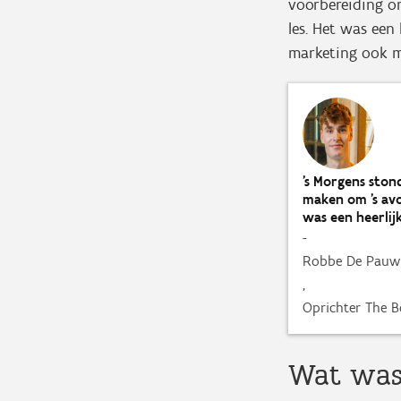
voorbereiding o
les. Het was een 
marketing ook m
’s Morgens stond
maken om ’s avo
was een heerlijk
-
Robbe De Pauw
,
Oprichter The 
Wat was