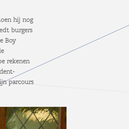
oen hij nog
edt burgers
he Boy
de
bbe rekenen
dent-
ijn parcours