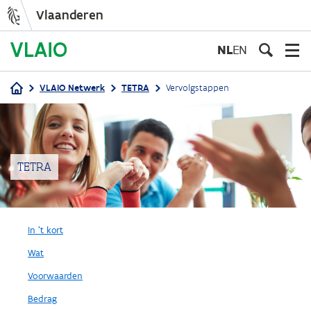
Vlaanderen
Overslaan
en
NL
EN
naar
de
VLAIO Netwerk
TETRA
Vervolgstappen
inhoud
Kruimelpad
gaan
TETRA
In 't kort
Wat
Voorwaarden
Bedrag