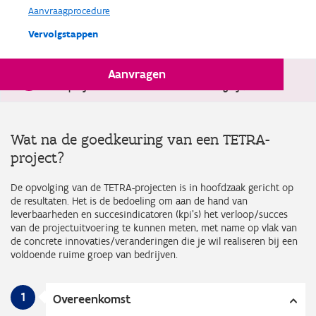
Aanvraagprocedure
Vervolgstappen
Aanvragen
Sinds 4 april is volgens het Vlaams defensieplan
steun
aan projecten met militaire finaliteit mogelijk.
Wat na de goedkeuring van een TETRA-
project?
De opvolging van de TETRA-projecten is in hoofdzaak gericht op
de resultaten. Het is de bedoeling om aan de hand van
leverbaarheden en succesindicatoren (kpi’s) het verloop/succes
van de projectuitvoering te kunnen meten, met name op vlak van
de concrete innovaties/veranderingen die je wil realiseren bij een
voldoende ruime groep van bedrijven.
1
Overeenkomst