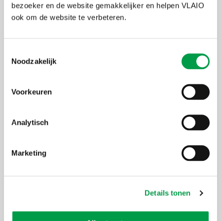
bezoeker en de website gemakkelijker en helpen VLAIO
begeleidingsgroep te bevragen naar hun interesse,
noden, verwachtingen en tevredenheid over het
ook om de website te verbeteren.
projectverloop. De projectleider kan hiertoe zelf
(via gratis of betalende software) een anonieme
enquête opstellen.
Toestemmingsselectie
Noodzakelijk
3
Uitbetaling van de steun
Voorkeuren
De uitbetaling van de subsidie gebeurt in
voorschotten, in principe om het jaar. De
voorschotten worden uitbetaald na vervulling van
Analytisch
de noodzakelijke voorwaarden, zoals voorzien in
de overeenkomst.
Marketing
Documenten
Toelichting uitvoering en opvolging:
Details tonen
Toelichting uitvoering en opvolging voor projecten ingediend
tot en met 2018