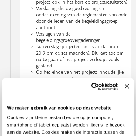
project ook in het kort de projectresultaten)
Verklaring die de goedkeuring en
ondertekening van de reglementen van orde
door de leden van de begeleidingsgroep
aantoont.
Verslagen van de
begeleidingsgroepvergaderingen.
Jaarverslag (projecten met startdatum <
2019 om de zes maanden). Dit laat toe om
na te gaan of het project verloopt zoals
gepland.
Op het einde van het project: inhoudelijke
en financiële verslaggeving.
Eén jaar na afloop van het project kan
eventueel nog een valorisatiefiche
opgevraagd worden.
We maken gebruik van cookies op deze website
De projectleider krijgt toegang tot een webtool
waarin alle verslaggeving moet worden opgeladen.
Cookies zijn kleine bestandjes die op je computer,
smartphone of tablet geplaatst worden tijdens je bezoek
Er wordt niet langer voorzien in een
aan de website. Cookies maken de interactie tussen de
projectbarometer om de leden van de