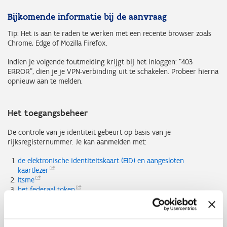
Bijkomende informatie bij de aanvraag
Tip: Het is aan te raden te werken met een recente browser zoals
Chrome, Edge of Mozilla Firefox.
Indien je volgende foutmelding krijgt bij het inloggen: "403
ERROR", dien je je VPN-verbinding uit te schakelen. Probeer hierna
opnieuw aan te melden.
Het toegangsbeheer
De controle van je identiteit gebeurt op basis van je
rijksregisternummer. Je kan aanmelden met:
de elektronische identiteitskaart (EID) en aangesloten
kaartlezer
Itsme
het federaal
token
een beveiligingscode via
app
een beveiligingscode via
sms