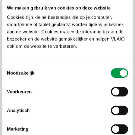
Bij een eerste gebruik zal je de digitale sleutel van je aanmeldkeuze
moeten activeren.
Lees de informatiepagina's op
We maken gebruik van cookies op deze website
overheid.vlaanderen.be
.
Cookies zijn kleine bestandjes die op je computer,
Wat als ik geen e-ID kaartlezer heb? Of als ik de pincode van mijn
smartphone of tablet geplaatst worden tijdens je bezoek
identiteitskaart ben vergeten? Geen enkel probleem. Het is ook
aan de website. Cookies maken de interactie tussen de
mogelijk je te identificeren via de ‘Itsme-app’. Deze is makkelijk te
bezoeker en de website gemakkelijker en helpen VLAIO
installeren op je smartphone met behulp van je bankkaart. Meer
ook om de website te verbeteren.
uitleg op
www.itsme.be/get-started
of bekijk onderstaand
filmpje:
Toestemmingsselectie
Noodzakelijk
Accepteer marketing-cookies
om deze inhoud te
bekijken van
https://www.youtube.com/embed/jmlg7N1mLms?autoplay=0&start=0&rel=0
Voorkeuren
Analytisch
Marketing