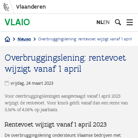
Vlaanderen
Overslaan
en
NL
EN
naar
de
Nieuws
Overbruggingslening: rentevoet wijzigt vanaf 1 april
inhoud
Kruimelpad
gaan
Overbruggingslening: rentevoet
wijzigt vanaf 1 april
vrijdag, 24 maart 2023
Voor overbruggingsleningen aangevraagd vanaf 1 april 2023
wijzigt de rentevoet. Voor kmo's geldt vanaf dan een rente van
3,56% of 4,06% op jaarbasis.
Rentevoet wijzigt vanaf 1 april 2023
De overbruggingslening ondersteunt Vlaamse bedrijven met