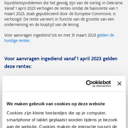
liquiditeitsproblemen die het gevolg zijn van de oorlog in Oekraïne.
Vanaf 1 april 2023 verhogen de rentes omdat de basisrente van 1
maart 2023, zoals gepubliceerd door de Europese Commissie, is
verhoogd. De rente varieert in functie van de grootte van een
onderneming en de looptijd van de lening.
Voor aanvragen ingediend tot en met 31 maart 2023
gelden de
huidige rentes
.
Voor aanvragen ingediend vanaf 1 april 2023 gelden
deze rentes:
Voor
kleine en middelgrote ondernemingen
, die ervoor kiezen
de lening terug te betalen over een periode van 36 maanden,
bedraagt de rente
3,56%
op jaarbasis. Over 60 maanden
bedraagt de rente
4,06%
op jaarbasis. De rente is maandelijks
te betalen onmiddellijk vanaf de eerste maand nadat de lening
We maken gebruik van cookies op deze website
uitbetaald werd.
Voor
grote ondernemingen
, die ervoor kiezen de lening terug
Cookies zijn kleine bestandjes die op je computer,
te betalen over een periode van 36 maanden, bedraagt de rente
smartphone of tablet geplaatst worden tijdens je bezoek
4,06%
op jaarbasis. Over 60 maanden bedraagt de rente
5,06%
aan de website. Cookies maken de interactie tussen de
op jaarbasis. De rente is maandelijks te betalen onmiddellijk