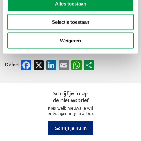
Alles toestaan
Vernieuwde overbruggingslening loodst alle
gezonde ondernemingen door energiecrisis
Selectie toestaan
Het plafond van de overbruggingslening wordt opgetrokken
tot maximaal twee miljoen euro. Deze steun staat nu ook
Lees meer
open voor grote ondernemingen.
Weigeren
Facebook
X
LinkedIn
Email
WhatsApp
Share
Delen:
Schrijf je in op
de nieuwsbrief
Kies welk nieuws je wil
ontvangen in je mailbox
Schrijf je nu in