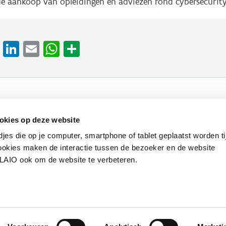
 de aankoop van opleidingen en adviezen rond cybersecurit
cebook
X
LinkedIn
Email
WhatsApp
Share
Werken bij VLAIO
Studies
VLAIO-app
V
okies op deze website
djes die op je computer, smartphone of tablet geplaatst worden ti
Communicatieverplichtingen & logo's
Klacht
okies maken de interactie tussen de bezoeker en de website
VLAIO ook om de website te verbeteren.
van de Vlaamse overheid