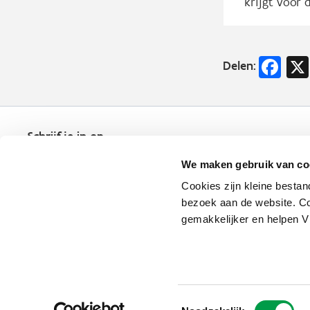
krijgt voor
Fa
Delen:
Schrijf je in op
de nieuwsbrief
We maken gebruik van co
Kies welk nieuws je wil
ontvangen in je mailbox
Cookies zijn kleine bestan
bezoek aan de website. Co
Schrijf je nu in
gemakkelijker en helpen 
Vlaio.be is een officiële website 
uitgegeven door
VLAIO
Toestemmingsselectie