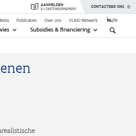
AANMELDEN
TOON MENU
CONTACTEER ONS
E-LOKETONDERNEMERS
Media
Publicaties
Over ons
VLAIO Netwerk
NL
EN
Seconda
vies
Subsidies & financiering
toon
toon
submenu
submenu
navigati
ienen
realistische