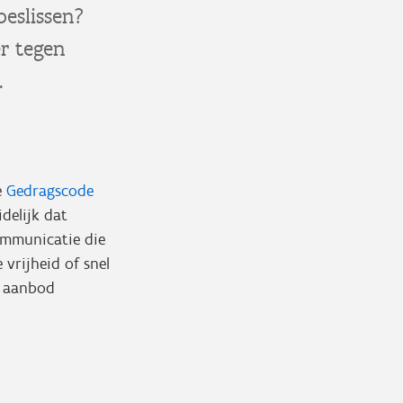
beslissen?
r tegen
e.
e
Gedragscode
delijk dat
ommunicatie die
 vrijheid of snel
n aanbod