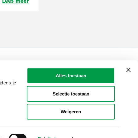
Lees meer
y
LAIO AWARDS
Contact
Alles toestaan
jdens je
en, meldingen & fraudebestrijding
Selectie toestaan
Weigeren