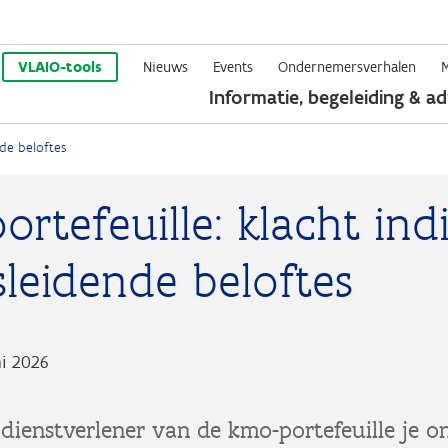
Overslaan
en
VLAIO-tools
Nieuws
Events
Ondernemersverhalen
Informatie, begeleiding & ad
naar
de
nde beloftes
inhoud
gaan
rtefeuille: klacht ind
sleidende beloftes
ni 2026
 dienstverlener van de kmo-portefeuille je on