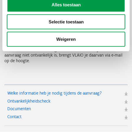
Alles toestaan
Ontvankelijkheidscheck
VLAIO zal de aanvragen na indiening beoordelen op basis van
onderstaande ontvankelijkheidscriteria:
Selectie toestaan
de onderneming voldoet aan
de voorwaarden
voor indiening
de investeringen voldoen aan
de voorwaarden
voor indiening
Weigeren
VLAIO beslist of de aanvraag al dan niet ontvankelijk is. Als de
aanvraag niet ontvankelijk is, brengt VLAIO je daarvan via e-mail
op de hoogte.
Welke informatie heb je nodig tijdens de aanvraag?
Ontvankelijkheidscheck
Documenten
Contact