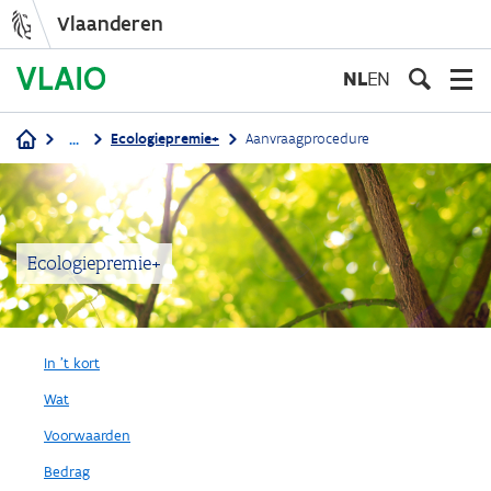
Vlaanderen
Overslaan
en
NL
EN
naar
de
...
Ecologiepremie+
Aanvraagprocedure
inhoud
Kruimelpad
gaan
Ecologiepremie+
In 't kort
Wat
Voorwaarden
Bedrag