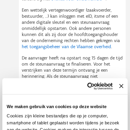
Een wettelijk vertegenwoordiger (zaakvoerder,
bestuurder, …) kan inloggen met eID, itsme of een
andere digitale sleutel en een steunaanvraag
onmiddellijk opstarten. Ook andere personen
kunnen dit als zij door de hoofdtoegangshouder
van de onderneming rechten hebben gekregen via
het toegangsbeheer van de Vlaamse overheid
.
De aanvrager heeft na opstart nog 15 dagen de tijd
om de steunaanvraag te finaliseren. Voor het
verstrijken van deze termijn ontvang je een
herinnering. Als de steunaanvraag niet
gefinaliseerd is binnen deze termijn, wordt ze
automatisch geannuleerd. In dat geval dien je een
volledig nieuwe steunaanvraag te starten.
In de steunaanvraag worden zowel vragen over de
We maken gebruik van cookies op deze website
steunaanvragende onderneming gesteld (grootte
Cookies zijn kleine bestandjes die op je computer,
onderneming, behorend tot
EBO-doelgroep
, …)
smartphone of tablet geplaatst worden tijdens je bezoek
als over de technologie waarin geïnvesteerd zal
aan de website. Cookies maken de interactie tussen de