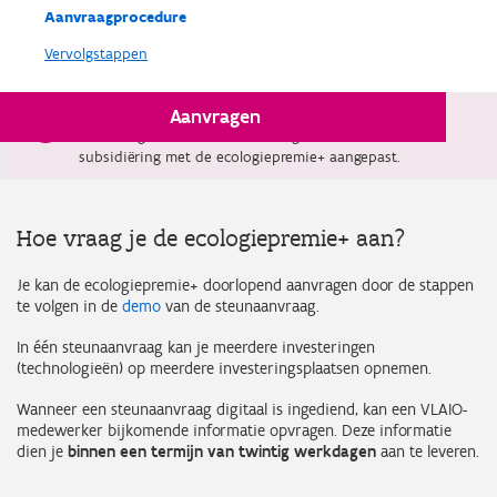
Aanvraagprocedure
Vervolgstappen
Aanvragen
Vanaf 1 januari 2026 is de limitatieve lijst met
technologieën die in aanmerking komen voor
subsidiëring met de ecologiepremie+ aangepast.
Hoe vraag je de ecologiepremie+ aan?
Je kan de ecologiepremie+ doorlopend aanvragen door de stappen
te volgen in de
demo
van de steunaanvraag.
In één steunaanvraag kan je meerdere investeringen
(technologieën) op meerdere investeringsplaatsen opnemen.
Wanneer een steunaanvraag digitaal is ingediend, kan een VLAIO-
medewerker bijkomende informatie opvragen. Deze informatie
dien je
binnen een termijn van twintig werkdagen
aan te leveren.