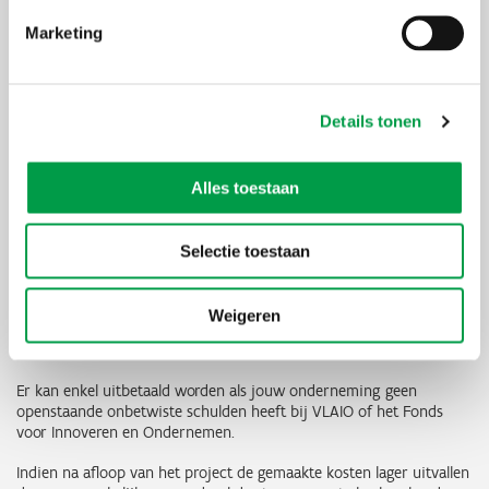
steun
Marketing
Je vraagt ten laatste twaalf maanden na beëindiging van het
project de uitbetaling van de derde schijf digitaal aan en voegt
daarbij de volgende bewijsstukken:
Details tonen
de facturen voor de aankopen
bij financiële leasing de getekende leasingovereenkomst(en)
het bewijs van activering: de afschrijvingstabellen
EN
een
uittreksel uit de grootboekrekeningen
Alles toestaan
de
excel met overzicht facturen
een bankafschrift als bewijs van betaling
Selectie toestaan
Je laadt de bewijsstukken met betrekking tot de uitgevoerde
investeringen op bij de digitale uitbetalingsaanvraag.
Weigeren
VLAIO controleert elke uitbetalingsaanvraag met de bijhorende
bewijsstukken en kan bijkomende informatie opvragen.
Er kan enkel uitbetaald worden als jouw onderneming geen
openstaande onbetwiste schulden heeft bij VLAIO of het Fonds
voor Innoveren en Ondernemen.
Indien na afloop van het project de gemaakte kosten lager uitvallen