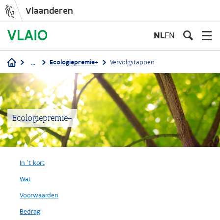
Vlaanderen
Overslaan
en
NL
EN
naar
de
...
Ecologiepremie+
Vervolgstappen
inhoud
Kruimelpad
gaan
Ecologiepremie+
In 't kort
Wat
Voorwaarden
Bedrag