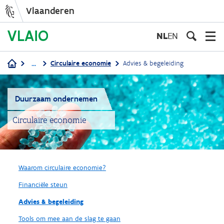
Vlaanderen
Overslaan
en
NL
EN
naar
de
...
Circulaire economie
Advies & begeleiding
inhoud
Kruimelpad
gaan
Duurzaam ondernemen
Circulaire economie
Waarom circulaire economie?
Financiële steun
Advies & begeleiding
Tools om mee aan de slag te gaan