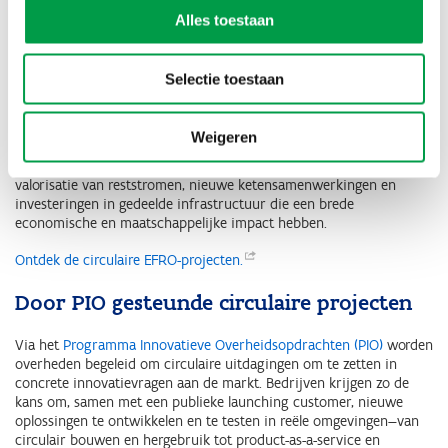
Door EFRO gesteunde circulaire projecten
Alles toestaan
Het
Vlaamse EFRO-programma
subsidieert projecten in Vlaanderen
die de doelstellingen voor een slim en duurzaam Vlaanderen naar
Selectie toestaan
de praktijk vertalen. Concreet ondersteunt EFRO circulaire
projecten via financiële cofinanciering voor samenwerkingen
tussen bedrijven, kennisinstellingen en overheden die inzetten op
Weigeren
innovatie, demonstratie en opschaling. Het gaat om initiatieven
zoals de ontwikkeling van circulaire producten en processen,
valorisatie van reststromen, nieuwe ketensamenwerkingen en
investeringen in gedeelde infrastructuur die een brede
economische en maatschappelijke impact hebben.
Ontdek de circulaire
EFRO-projecten.
Door PIO gesteunde circulaire projecten
Via het
Programma Innovatieve Overheidsopdrachten (PIO)
worden
overheden begeleid om circulaire uitdagingen om te zetten in
concrete innovatievragen aan de markt. Bedrijven krijgen zo de
kans om, samen met een publieke launching customer, nieuwe
oplossingen te ontwikkelen en te testen in reële omgevingen—van
circulair bouwen en hergebruik tot product-as-a-service en