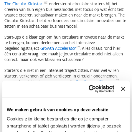
The Circular
Kickstart
ondersteunt circulaire starters bij het
creëren van hun eigen businessmodel, met focus op wat écht telt:
waarde creëren, schaalbaar maken en naar de markt brengen. The
Circular Kickstart helpt zo founders om circulaire innovaties om te
zetten in een schaalbaar businessmodel.
Start-ups die klaar zijn om hun circulaire innovatie naar de markt
te brengen, kunnen deelnemen aan het intensieve
begeleidingstraject
Growth
Accelerator
. Alles draait rond hier
één centrale vraag: hoe maak je jouw circulaire model niet alleen
correct, maar ook werkbaar en schaalbaar?
Starters die niet in een intensief traject zitten, maar wel willen
starten, verkennen of zich verdiepen in circulair ondernemen,
kunnen terecht in de open community
The Circular
Pioneers
.
Ontdek de begeleiding van The Circular
Hub.
Vlaanderen Circulair
We maken gebruik van cookies op deze website
Vlaanderen Circulair
is het knooppunt, de inspirator en
Cookies zijn kleine bestandjes die op je computer,
matchmaker voor circulaire economie in Vlaanderen. Het is een
smartphone of tablet geplaatst worden tijdens je bezoek
partnerschap van overheden, bedrijven, middenveld en