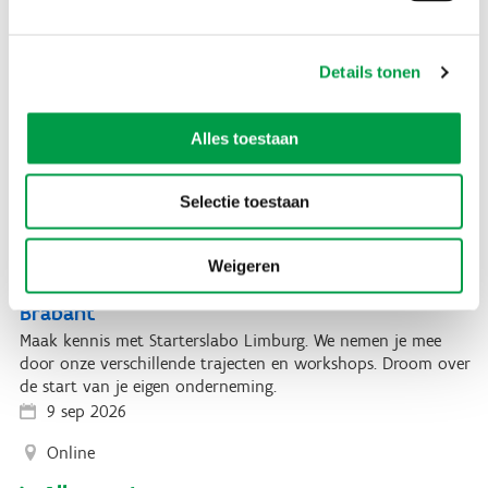
Infosessie Starterslabo Provincie Limburg
Details tonen
Maak kennis met Starterslabo Limburg. We nemen je mee
door onze verschillende trajecten en workshops. Droom over
de start van je eigen onderneming.
Alles toestaan
11 aug 2026
Online
Selectie toestaan
Weigeren
Infosessie Starterslabo Provincie Vlaams-
Brabant
Maak kennis met Starterslabo Limburg. We nemen je mee
door onze verschillende trajecten en workshops. Droom over
de start van je eigen onderneming.
9 sep 2026
Online