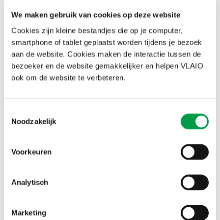
Events
We maken gebruik van cookies op deze website
Cookies zijn kleine bestandjes die op je computer,
Lerend netwerk: duurzaamheid en circulariteit
smartphone of tablet geplaatst worden tijdens je bezoek
in de bouw
aan de website. Cookies maken de interactie tussen de
Het traject start op 16 juni met een kick-off in de
bezoeker en de website gemakkelijker en helpen VLAIO
recyclagefabriek van Soprema in Tongeren en wordt vervolgd
ook om de website te verbeteren.
met maandelijkse bezoeken aan bedrijven
16 jun 2026
-
26 aug 2026 , ...
Toestemmingsselectie
Hasselt
Noodzakelijk
Infosessie Starterslabo Provincie Vlaams-
Voorkeuren
Brabant
Maak kennis met Starterslabo Limburg. We nemen je mee
door onze verschillende trajecten en workshops. Droom over
Analytisch
de start van je eigen onderneming.
11 aug 2026
Marketing
Online