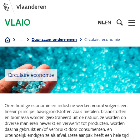
Vlaanderen
Overslaan
en
NL
EN
naar
de
...
Duurzaam ondernemen
Circulaire economie
inhoud
Kruimelpad
gaan
Circulaire economie
Onze huidige economie en industrie werken vooral volgens een
lineair principe: basisgrondstoffen zoals metalen, brandstoffen
en biomassa worden geëxtraheerd uit de natuur, ze worden op
diverse manieren bewerkt en verwerkt tot producten, worden
daarna gebruikt en/of verbruikt door consumenten, en
uiteindelijk eindigen ze als afval. Deze aanpak heeft een hele tijd