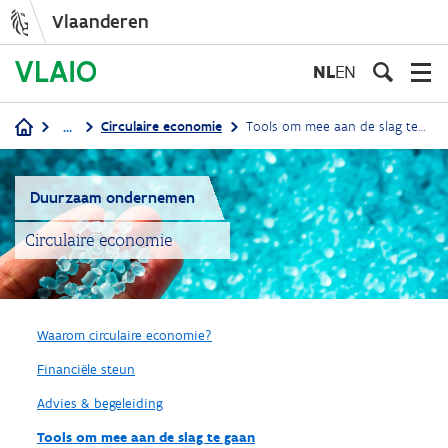
Vlaanderen
Overslaan
en
NL
EN
naar
de
...
Circulaire economie
Tools om mee aan de slag te gaan
inhoud
Kruimelpad
gaan
Duurzaam ondernemen
Circulaire economie
Waarom circulaire economie?
Financiële steun
Advies & begeleiding
Tools om mee aan de slag te gaan