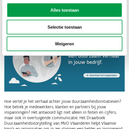
Draaiboek duurzaamheidsstorytelling
Alles toestaan
Selectie toestaan
Weigeren
Hoe vertel je het verhaal achter jouw duurzaamheidsinitiatieven?
Hoe betrek je medewerkers, klanten en partners bij jouw
inspanningen? Het antwoord ligt niet alleen in feiten en cijfers,
maar ook in overtuigende communicatie. Het Draaiboek
Duurzaamheidsstorytelling van MVO Vlaanderen helpt Vlaamse
kmo’s en organisaties om in zes stappen een helder en inspirerend