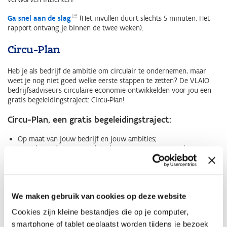
Ga snel aan de
slag
(Het invullen duurt slechts 5 minuten. Het
rapport ontvang je binnen de twee weken).
Circu-Plan
Heb je als bedrijf de ambitie om circulair te ondernemen, maar
weet je nog niet goed welke eerste stappen te zetten? De VLAIO
bedrijfsadviseurs circulaire economie ontwikkelden voor jou een
gratis begeleidingstraject: Circu-Plan!
Circu-Plan, een gratis begeleidingstraject:
Op maat van jouw bedrijf en jouw ambities;
met als resultaat een praktisch en concreet stappenplan;
haalbare kleine en grote circulaire stappen staan op een tijdslijn;
zodat je als bedrijf op een gestructureerde manier klaar bent
voor de circulaire transitie;
bovendien krijg je zicht op welke vlakken VLAIO verdere
We maken gebruik van cookies op deze website
ondersteuning kan bieden.
Cookies zijn kleine bestandjes die op je computer,
Wat verwachten we van jou?
smartphone of tablet geplaatst worden tijdens je bezoek