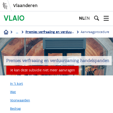
Vlaanderen
Overslaan
en
NL
EN
naar
de
...
Premies verfraaiing en verduurzaming handelspanden
Aanvraagprocedure
inhoud
Kruimelpad
gaan
Premies verfraaiing en verduurzaming handelspanden
Je kan deze subsidie niet meer aanvragen
In 't kort
Wat
Voorwaarden
Bedrag