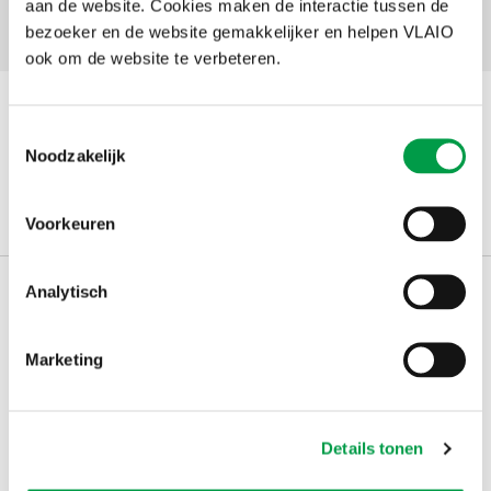
aan de website. Cookies maken de interactie tussen de
Contact
bezoeker en de website gemakkelijker en helpen VLAIO
ook om de website te verbeteren.
Documenten
Toestemmingsselectie
Noodzakelijk
Begrotingssjabloon_premiestelstels
(15.34 kB)
Voorkeuren
Analytisch
Contact
Marketing
Stuur bij voorkeur een e-mail naar VLAIO. Toch iets via de post
bezorgen? Alle VLAIO-kantoren hebben voortaan
één postadres
.
Telefoon
0800 20 555
Details tonen
E-mail
handelskernversterking@vlaio.be