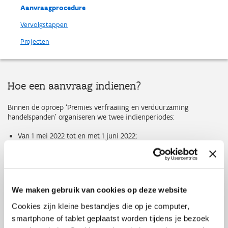
Aanvraagprocedure
Vervolgstappen
Projecten
Hoe een aanvraag indienen?
Binnen de oproep ‘Premies verfraaiing en verduurzaming
handelspanden’ organiseren we twee indienperiodes:
Van 1 mei 2022 tot en met 1 juni 2022;
Van 15 augustus 2022 tot en met 15 september 2022.
We maken gebruik van cookies op deze website
Cookies zijn kleine bestandjes die op je computer,
smartphone of tablet geplaatst worden tijdens je bezoek
Documenten