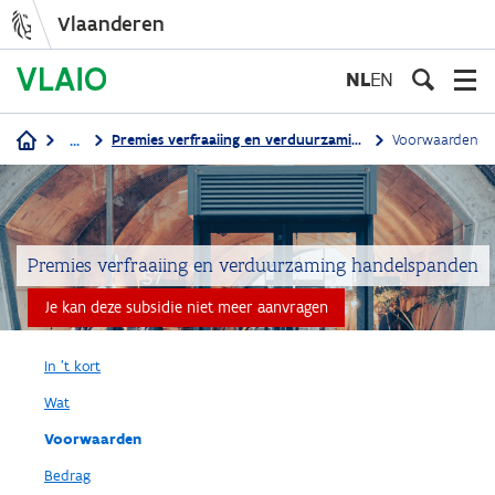
Vlaanderen
Overslaan
en
NL
EN
naar
de
...
Premies verfraaiing en verduurzaming handelspanden
Voorwaarden
inhoud
Kruimelpad
gaan
Premies verfraaiing en verduurzaming handelspanden
Je kan deze subsidie niet meer aanvragen
In 't kort
Wat
Voorwaarden
Bedrag