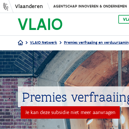
Vlaanderen
AGENTSCHAP INNOVEREN & ONDERNEMEN
VL
VLAIO Netwerk
Premies verfraaiing en verduurzami
Kruimelpad
Premies verfraai
Je kan deze subsidie niet meer aanvragen