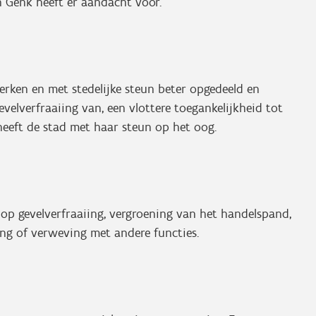
n Genk heeft er aandacht voor.
erken en met stedelijke steun beter opgedeeld en
elverfraaiing van, een vlottere toegankelijkheid tot
heeft de stad met haar steun op het oog.
 op gevelverfraaiing, vergroening van het handelspand,
ing of verweving met andere functies.