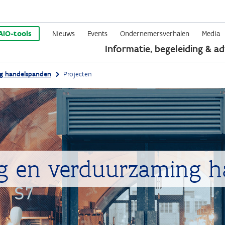
Overslaan
en
AIO-tools
Nieuws
Events
Ondernemersverhalen
Media
Informatie, begeleiding & ad
naar
de
ng handelspanden
Projecten
inhoud
gaan
ing en verduurzaming 