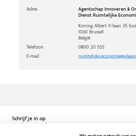
Adres
Agentschap Innoveren & 
Dienst Ruimtelijke Econom
Koning Albert II-laan 35 bus
1030
Brussel
België
Telefoon
0800 20 555
E-mail
ruimtelijke.economie@vlaan
Schrijf je in op
de nieuwsbrief
Kies welk nieuws je wil
We maken gebruik van co