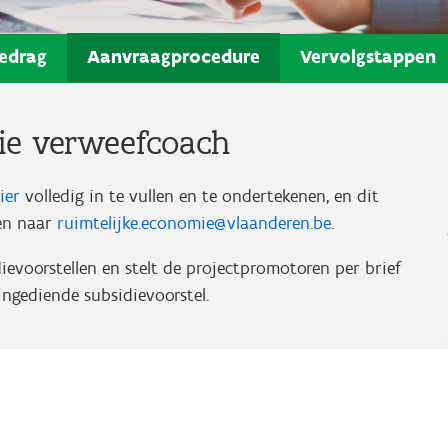
edrag
Aanvraagprocedure
Vervolgstappen
ie verweefcoach
ier
volledig in te vullen en te ondertekenen, en dit
ren naar
ruimtelijke.economie@vlaanderen.be
.
ievoorstellen en stelt de projectpromotoren per brief
ingediende subsidievoorstel.