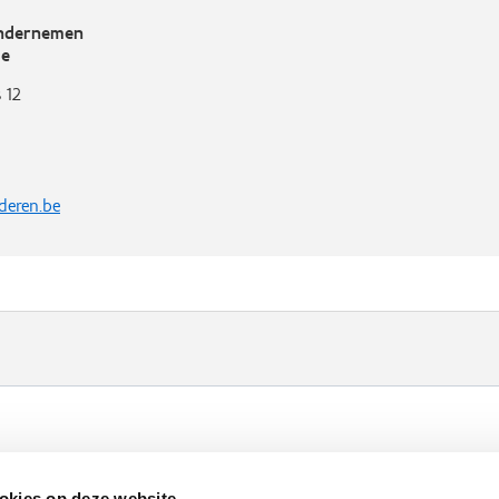
Ondernemen
ie
 12
deren.be
Werken bij VLAIO
Studies
VLAIO-app
V
okies op deze website