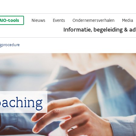
Overslaan
en
AIO-tools
Nieuws
Events
Ondernemersverhalen
Media
Informatie, begeleiding & ad
naar
de
gprocedure
inhoud
gaan
oaching