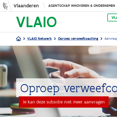
Vlaanderen
AGENTSCHAP INNOVEREN & ONDERNEMEN
VL
VLAIO Netwerk
Oproep verweefcoaching
Aanvraa
Kruimelpad
Oproep verweefc
Je kan deze subsidie niet meer aanvragen