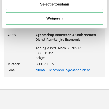
Selectie toestaan
Gezien de
coronamaatregelen
zet VLAIO maximaal in op
thuiswerk. Gelieve
alle post elektronisch (via mail)
te bezorgen.
Papieren post wordt momenteel niet opgehaald.
Weigeren
Adres
Agentschap Innoveren & Ondernemen
Dienst Ruimtelijke Economie
Koning Albert II-laan 35 bus 12
1030
Brussel
België
Telefoon
0800 20 555
E-mail
ruimtelijke.economie@vlaanderen.be