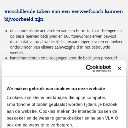
Verschillende taken van een verweefcoach kunnen
bijvoorbeeld zijn:
de economische activiteiten van een buurt in kaart brengen en
op basis hiervan bedrijven en buurtbewoners ervan bewust
maken dat ze nu al wederzijdse inspanningen leveren en invloed
ondervinden van elkaars aanwezigheid in het bebouwde
weefsel;
kantelmomenten en uitdagingen voor de bedrijven proactief
identificeren: deze kantelmomenten en uitdagingen geven aan
dat er actie ondernomen moet worden. Kantelmomenten
kunnen zich voordoen op vlak van mobiliteit (bv.
parkeeruitdaging), ruimte (bv. verandering in de
vastgoedsector of regelgeving), milieu en omgeving (bv.
We maken gebruik van cookies op deze website
technologische ontwikkelingen), economie (bv. groei,
verandering in organisatie) of op sociaal vlak (bv. familiale
Cookies zijn kleine bestandjes die op je computer,
veranderingen, netwerkvorming lokaal ondernermerschap);
smartphone of tablet geplaatst worden tijdens je bezoek
kantelmomenten aangrijpen om bewust bestaande verweving
aan de website. Cookies maken de interactie tussen de
te behouden door de nodige acties te ondernemen;
nieuwe verweving genereren door actief op zoek te gaan naar
bezoeker en de website gemakkelijker en helpen VLAIO
nieuwe opportuniteiten waarbij wonen en werken naast en
ook om de website te verbeteren.