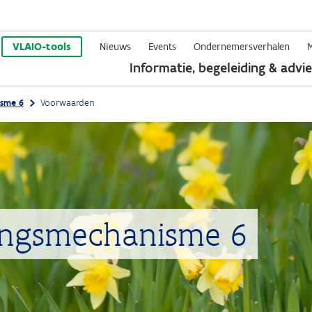
Overslaan
en
VLAIO-tools
Nieuws
Events
Ondernemersverhalen
Informatie, begeleiding & advie
naar
de
sme 6
Voorwaarden
inhoud
gaan
ingsmechanisme 6