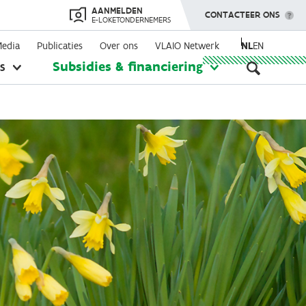
AANMELDEN
TOON MENU
CONTACTEER ONS
E-LOKETONDERNEMERS
Media
Publicaties
Over ons
VLAIO Netwerk
NL
EN
Seconda
s
Subsidies & financiering
toon
toon
submenu
submenu
navigati