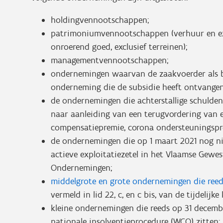
holdingvennootschappen;
patrimoniumvennootschappen (verhuur en expl
onroerend goed, exclusief terreinen);
managementvennootschappen;
ondernemingen waarvan de zaakvoerder als b
onderneming die de subsidie heeft ontvangen 
de ondernemingen die achterstallige schuld
naar aanleiding van een terugvordering van 
compensatiepremie, corona ondersteuningsp
de ondernemingen die op 1 maart 2021 nog ni
actieve exploitatiezetel in het Vlaamse Gew
Ondernemingen;
middelgrote en grote ondernemingen die reed
vermeld in lid 22, c, en c bis, van de tijdelijk
kleine ondernemingen die reeds op 31 decemb
nationale insolventieprocedure (WCO) zitten