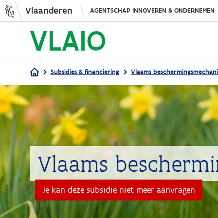
Vlaanderen
AGENTSCHAP INNOVEREN & ONDERNEMEN
Subsidies & financiering
Vlaams beschermingsmechani
Kruimelpad
Vlaams bescherm
Je kan deze subsidie niet meer aanvragen