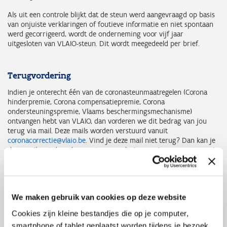
Als uit een controle blijkt dat de steun werd aangevraagd op basis
van onjuiste verklaringen of foutieve informatie en niet spontaan
werd gecorrigeerd, wordt de onderneming voor vijf jaar
uitgesloten van VLAIO-steun. Dit wordt meegedeeld per brief.
Terugvordering
Indien je onterecht één van de coronasteunmaatregelen (Corona
hinderpremie, Corona compensatiepremie, Corona
ondersteuningspremie, Vlaams beschermingsmechanisme)
ontvangen hebt van VLAIO, dan vorderen we dit bedrag van jou
terug via mail. Deze mails worden verstuurd vanuit
coronacorrectie@vlaio.be
. Vind je deze mail niet terug? Dan kan je
deze mail met de reden van terugvordering opnieuw aanvragen via
coronacorrectie@vlaio.be
met duidelijke vermelding van je
dossiernummer. Indien je vragen hebt in verband met de
terugvordering dan kan je deze eveneens richten tot dit mailadres.
We maken gebruik van cookies op deze website
Bezwaar
Cookies zijn kleine bestandjes die op je computer,
smartphone of tablet geplaatst worden tijdens je bezoek