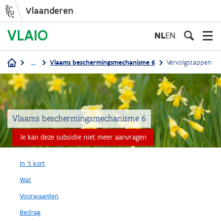
Vlaanderen
Overslaan
en
NL
EN
naar
de
...
Vlaams beschermingsmechanisme 6
Vervolgstappen
inhoud
Kruimelpad
gaan
Vlaams beschermingsmechanisme 6
Je kan deze subsidie niet meer aanvragen
In 't kort
Wat
Voorwaarden
Bedrag