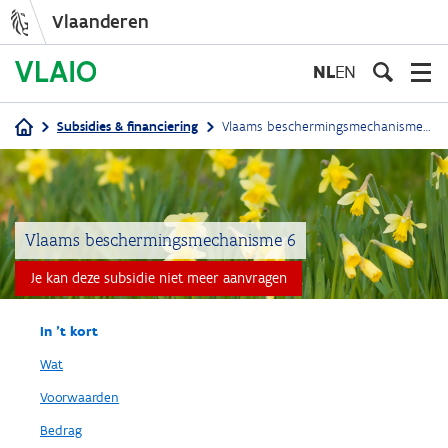
Vlaanderen
Overslaan
en
NL
EN
naar
de
Subsidies & financiering
Vlaams beschermingsmechanisme 6
inhoud
Kruimelpad
gaan
Vlaams beschermingsmechanisme 6
Je kan deze subsidie niet meer aanvragen
In 't kort
Wat
Voorwaarden
Bedrag