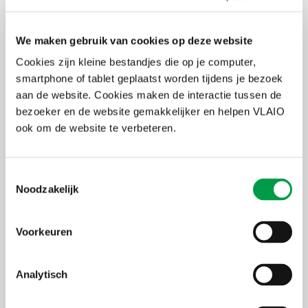
sectoren
Blijf op de hoogte en schrijf je in voor de
We maken gebruik van cookies op deze website
corona nieuwsbrief!
Cookies zijn kleine bestandjes die op je computer,
Raadpleeg zeker ook de veelgestelde
smartphone of tablet geplaatst worden tijdens je bezoek
vragen!
aan de website. Cookies maken de interactie tussen de
bezoeker en de website gemakkelijker en helpen VLAIO
ook om de website te verbeteren.
Samengevat
Voor wie?
Vlaamse ondernemingen getroffen door verstrengde
Toestemmingsselectie
coronamaatregelen
Noodzakelijk
Voor wat?
Omzetdaling van minstens 60% of verplichte sluiting
Voorkeuren
Bedrag
10% van de omzet van dezelfde periode in 2019 (5% voor
zelfstandigen in bijberoep)
Analytisch