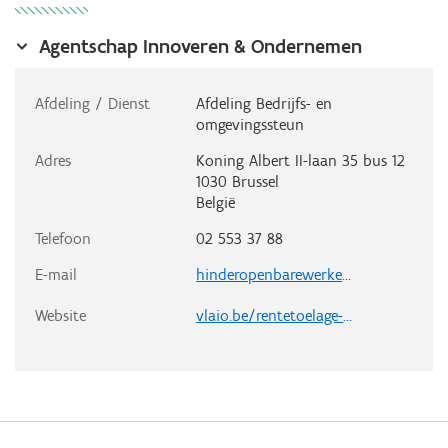
Agentschap Innoveren & Ondernemen
Afdeling / Dienst
Afdeling Bedrijfs- en
omgevingssteun
Adres
Koning Albert II-laan 35 bus 12
1030
Brussel
België
Telefoon
02 553 37 88
E-mail
hinderopenbarewerken@vlaanderen.be
Website
vlaio.be/rentetoelage-voor-hinder-bij-openbare-werken