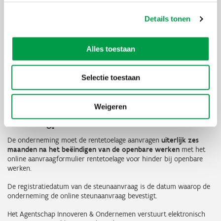
maximaal € 50.000. Ook nieuwe kaskredieten of verhogingen van
bestaande kaskredieten op een bepaalde termijn komen in
Details tonen
aanmerking voor de rentetoelage: in dat geval bedraagt de
tussenkomst maximaal 6% gedurende hoogstens één jaar op de
helft van de toegestane kredietlijn.
Alles toestaan
De-minimis
Deze maatregel valt onder de toepassing van de Europese de
Selectie toestaan
minimis-regelgeving. Hierdoor mag de de-minimissteun aan
bedrijven over drie jaar gespreid niet meer dan € 200.000
bedragen. Voor meer info zie
Veelgestelde vragen: de-minimis
.
Weigeren
Aanvraagprocedure
De onderneming moet de rentetoelage aanvragen
uiterlijk zes
maanden na het beëindigen van de openbare werken
met het
online aanvraagformulier rentetoelage voor hinder bij openbare
werken.
De registratiedatum van de steunaanvraag is de datum waarop de
onderneming de online steunaanvraag bevestigt.
Het Agentschap Innoveren & Ondernemen verstuurt elektronisch