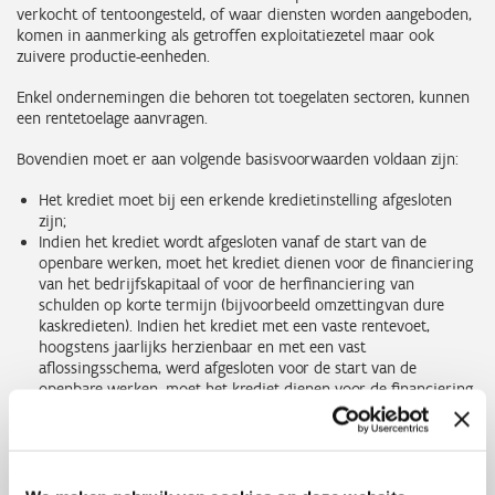
verkocht of tentoongesteld, of waar diensten worden aangeboden,
komen in aanmerking als getroffen exploitatiezetel maar ook
zuivere productie-eenheden.
Enkel ondernemingen die behoren tot toegelaten sectoren, kunnen
een rentetoelage aanvragen.
Bovendien moet er aan volgende basisvoorwaarden voldaan zijn:
Het krediet moet bij een erkende kredietinstelling afgesloten
zijn;
Indien het krediet wordt afgesloten vanaf de start van de
openbare werken, moet het krediet dienen voor de financiering
van het bedrijfskapitaal of voor de herfinanciering van
schulden op korte termijn (bijvoorbeeld omzettingvan dure
kaskredieten). Indien het krediet met een vaste rentevoet,
hoogstens jaarlijks herzienbaar en met een vast
aflossingsschema, werd afgesloten voor de start van de
openbare werken, moet het krediet dienen voor de financiering
van investeringen of activiteiten van de onderneming.
Het krediet moet verleend zijn op basis van een
financieringsovereenkomst met een vaste looptijd.
De subsidiabele hoofdsom per krediet mag niet meer dan
€ 500.000 bedragen.