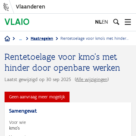
Vlaanderen
Overslaan
en
NL
EN
naar
de
...
Maatregelen
Rentetoelage voor kmo's met hinder door openbare werken
inhoud
Kruimelpad
gaan
Rentetoelage voor kmo's met
hinder door openbare werken
Laatst gewijzigd op 30 sep 2025
(
Alle wijzigingen
)
Geen aanvraag meer mogelijk
Samengevat
Voor wie
kmo's