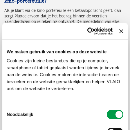
kmo-portefeuille?
Als je klant via de kmo-portefeuille een betaalopdracht geeft, dan
zorgt Pluxee ervoor dat je het bedrag binnen de veertien
kalenderdagen op je rekening ontvangt. De mededeling van elke
betaling ziet erals volgt uit: “SPR-nummer
Projectnummer/ondernemingsnummer/vrije of gestructureerde
mededeling”.
Hierdoor beschik je over drie manieren om een betaling toe te
We maken gebruik van cookies op deze website
wijzen.
Cookies zijn kleine bestandjes die op je computer,
Projectnummer: dit is het subsidienummer (vb.
smartphone of tablet geplaatst worden tijdens je bezoek
2024KMO0123456) waarvoor de betaling geldt.
aan de website. Cookies maken de interactie tussen de
Ondernemingsnummer: dit is het KBO-nummer (vb.
0123.456.789) van je klant.
bezoeker en de website gemakkelijker en helpen VLAIO
Mededeling: dit is de mededeling die je klant heeft opgegeven
ook om de website te verbeteren.
bij de betaalopdracht. Dit kan een vrije mededeling zijn of een
gestructureerde.
Toestemmingsselectie
Het eerste nummer dat je bij de mededeling ziet, dat is een SPR-
Noodzakelijk
nummer. Dit is een intern nummer van Pluxee. Dit nummer is niet
bruikbaar.