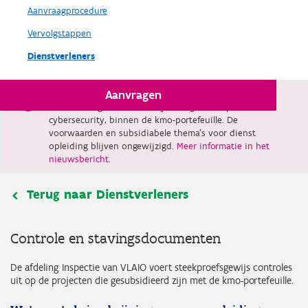
Aanvraagprocedure
Vervolgstappen
Dienstverleners
Aanvragen
Vanaf 1 februari 2026 verdwijnt dienst advies, met
uitzondering van adviestrajecten gericht op
cybersecurity, binnen de kmo-portefeuille. De
voorwaarden en subsidiabele thema’s voor dienst
opleiding blijven ongewijzigd.
Meer informatie in het
nieuwsbericht
.
Terug naar Dienstverleners
Controle en stavingsdocumenten
De afdeling Inspectie van VLAIO voert steekproefsgewijs controles
uit op de projecten die gesubsidieerd zijn met de kmo-portefeuille.