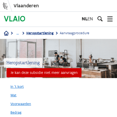
Vlaanderen
Overslaan
en
NL
EN
naar
de
...
Heropstartlening
Aanvraagprocedure
inhoud
Kruimelpad
gaan
Heropstartlening
Je kan deze subsidie niet meer aanvragen
In 't kort
Wat
Voorwaarden
Bedrag