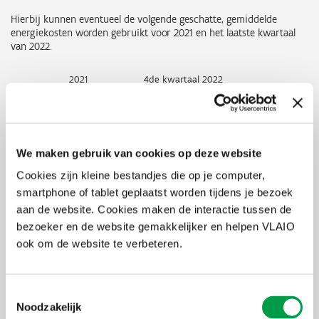
Hierbij kunnen eventueel de volgende geschatte, gemiddelde
energiekosten worden gebruikt voor 2021 en het laatste kwartaal
van 2022.
2021
4de kwartaal 2022
gas
0,0505 (€/kWh)
0,1548 (€/kWh)
elektriciteit
0,2414 (€/kWh)
0,5706 (€/kWh)
We maken gebruik van cookies op deze website
Aanvraag tot uitbetaling van de energiesteun
Cookies zijn kleine bestandjes die op je computer,
smartphone of tablet geplaatst worden tijdens je bezoek
De aanvrager kan hierbij gebruik maken van de
VLAIO-
aan de website. Cookies maken de interactie tussen de
schattingstool
. Het gebruik van deze tool is vrij. Een eigen
berekening, eventueel op basis van gegevens van de
bezoeker en de website gemakkelijker en helpen VLAIO
energieleverancier, is toegelaten. Deze berekening dient wel
ook om de website te verbeteren.
aanvaard te worden door VLAIO.
Hoe de VLAIO-schattingstool te gebruiken?
Toestemmingsselectie
De
tool
is een Excel-sheet met verschillende tabbladen.
Noodzakelijk