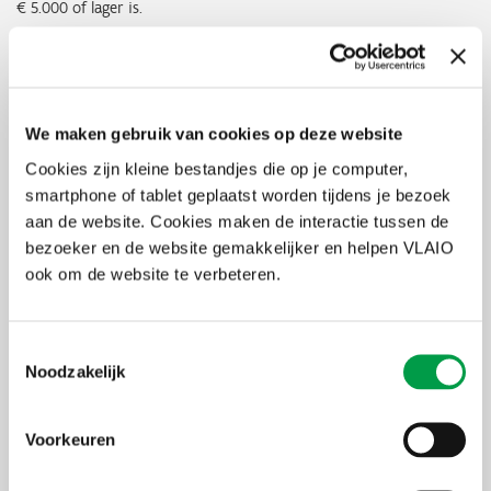
€ 5.000 of lager is.
De rechtbank van eerste aanleg is bevoegd voor vorderingen
waarvan het bedrag hoger is dan € 5.000.
Controle
We maken gebruik van cookies op deze website
Het Agentschap Innoveren en Ondernemen (VLAIO) kan altijd
Cookies zijn kleine bestandjes die op je computer,
controles uitvoeren. Wanneer uit een controle van VLAIO blijkt dat
de steun onterecht werd aangevraagd of wanneer een te hoog
smartphone of tablet geplaatst worden tijdens je bezoek
steunbedrag werd uitbetaald, zal de uitbetaalde steun geheel of
aan de website. Cookies maken de interactie tussen de
gedeeltelijk teruggevorderd worden. Indien de onterecht ontvangen
bezoeker en de website gemakkelijker en helpen VLAIO
steun meer dan € 300 bedraagt, zal het terug te betalen
ook om de website te verbeteren.
steunbedrag verhoogd worden met een administratieve kost van
€ 100.
Als uit een controle blijkt dat de steun werd aangevraagd op basis
Toestemmingsselectie
van onjuiste verklaringen of foutieve informatie en niet spontaan
Noodzakelijk
werd gecorrigeerd, wordt de onderneming voor vijf jaar
uitgesloten van VLAIO-steun. Dit wordt meegedeeld per brief.
Voorkeuren