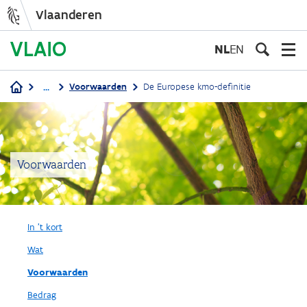
Vlaanderen
Overslaan
en
NL
EN
naar
de
...
Voorwaarden
De Europese kmo-definitie
inhoud
Kruimelpad
gaan
Voorwaarden
In 't kort
Wat
Voorwaarden
Bedrag