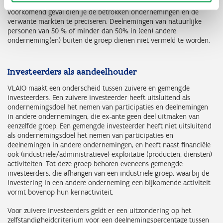
andere stap uit de productieketen (= verticale integratie). In
voorkomend geval dien je de betrokken ondernemingen en de
verwante markten te preciseren. Deelnemingen van natuurlijke
personen van 50 % of minder dan 50% in (een) andere
onderneming(en) buiten de groep dienen niet vermeld te worden.
Investeerders als aandeelhouder
VLAIO maakt een onderscheid tussen zuivere en gemengde
investeerders. Een zuivere investeerder heeft uitsluitend als
ondernemingsdoel het nemen van participaties en deelnemingen
in andere ondernemingen, die ex-ante geen deel uitmaken van
eenzelfde groep. Een gemengde investeerder heeft niet uitsluitend
als ondernemingsdoel het nemen van participaties en
deelnemingen in andere ondernemingen, en heeft naast financiële
ook (industriële/administratieve) exploitatie (producten, diensten)
activiteiten. Tot deze groep behoren eveneens gemengde
investeerders, die afhangen van een industriële groep, waarbij de
investering in een andere onderneming een bijkomende activiteit
vormt bovenop hun kernactiviteit.
Voor zuivere investeerders geldt er een uitzondering op het
zelfstandigheidcriterium voor een deelnemingspercentage tussen