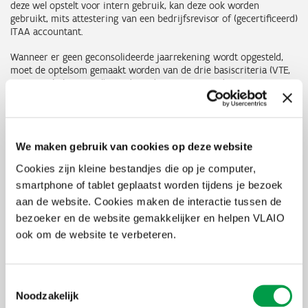
deze wel opstelt voor intern gebruik, kan deze ook worden
gebruikt, mits attestering van een bedrijfsrevisor of (gecertificeerd)
ITAA accountant.
Wanneer er geen geconsolideerde jaarrekening wordt opgesteld,
moet de optelsom gemaakt worden van de drie basiscriteria (VTE,
omzet en balanstotaal) van de onderneming met deze van zijn
partner- en verbonden ondernemingen. Ingeval van
partnerondernemingen moeten hierbij hun waarden opgeteld
worden na toepassing van hun deelnemingspercentage. Bij
verbonden ondernemingen moeten de betrokken waarden
We maken gebruik van cookies op deze website
integraal in rekening worden gebracht. We raden sterk aan om
onze
berekeningstool
te gebruiken.
Cookies zijn kleine bestandjes die op je computer,
smartphone of tablet geplaatst worden tijdens je bezoek
Voorbeeld: Wanneer A een deelnemingspercentage heeft van 40 %
in B en een deelnemingspercentage van 80 % in C, is B een
aan de website. Cookies maken de interactie tussen de
partneronderneming van A en C een verbonden onderneming van
bezoeker en de website gemakkelijker en helpen VLAIO
A. De grootte van A is dan op de drie criteria: A + 40 % van B +
ook om de website te verbeteren.
100 % van C. Dit moet zowel voor het personeelstotaal, de omzet
als het balanstotaal worden berekend.
Toestemmingsselectie
Zeggenschap
Noodzakelijk