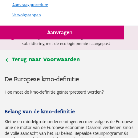
Aanvraagprocedure
Vervolgstappen
Aanvragen
Vanaf 1 januari 2026 is de limitatieve lijst met
technologieën die in aanmerking komen voor
subsidiëring met de ecologiepremie+ aangepast.
Terug naar Voorwaarden
De Europese kmo-definitie
Hoe moet de kmo-definitie geïnterpreteerd worden?
Belang van de kmo-definitie
Kleine en middelgrote ondernemingen vormen volgens de Europese
unie de motor van de Europese economie. Daarom verdienen kmo’s
de volle aandacht van het EU-beleid. Bepaalde steunprogramma’s