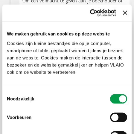
Om een volmacht te geven aan je boekhouder of
een derde moet je je als wettelijk
vertegenwoordiger (zaakvoerder, gedelegeerd
bestuurder, …)
eerst hier registreren als
hoofdtoegangsbeheerder
in het beheer der
toegangsbeheerders
(BTB).
We maken gebruik van cookies op deze website
Cookies zijn kleine bestandjes die op je computer,
2
Meld jezelf aan als 'Hoofd Lokale
smartphone of tablet geplaatst worden tijdens je bezoek
Beheerder'
aan de website. Cookies maken de interactie tussen de
bezoeker en de website gemakkelijker en helpen VLAIO
ook om de website te verbeteren.
3
Geef je boekhouder het recht 'VLAIO
Inkom Gebruiker'
Toestemmingsselectie
Noodzakelijk
Het gebruikersbeheer
Je krijgt
automatisch toegang
indien je een
wettelijk
Voorkeuren
vertegenwoordiger
van je onderneming bent.
Wil je weten wie de wettelijk vertegenwoordigers voor jouw