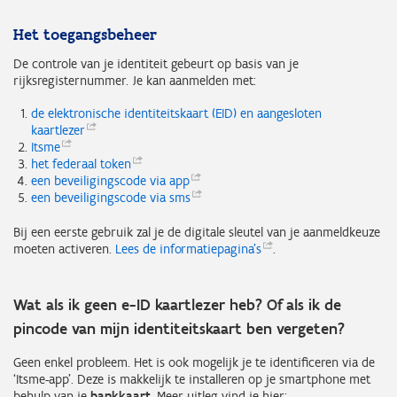
Het toegangsbeheer
De controle van je identiteit gebeurt op basis van je
rijksregisternummer. Je kan aanmelden met:
de elektronische identiteitskaart (EID) en aangesloten
kaartlezer
Itsme
het federaal
token
een beveiligingscode via
app
een beveiligingscode via
sms
Bij een eerste gebruik zal je de digitale sleutel van je aanmeldkeuze
moeten activeren.
Lees de
informatiepagina's
.
Wat als ik geen e-ID kaartlezer heb? Of als ik de
pincode van mijn identiteitskaart ben vergeten?
Geen enkel probleem. Het is ook mogelijk je te identificeren via de
‘Itsme-app’. Deze is makkelijk te installeren op je smartphone met
behulp van je
bankkaart
. Meer uitleg vind je hier: