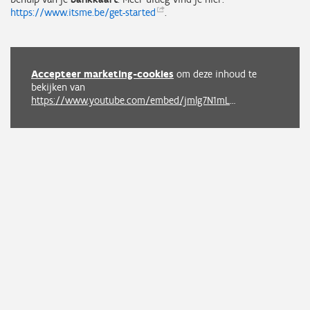
https://www.itsme.be/get-started
.
Accepteer marketing-cookies
om deze inhoud te
bekijken van
https://www.youtube.com/embed/jmlg7N1mLms?autoplay=0&start=0&rel=0