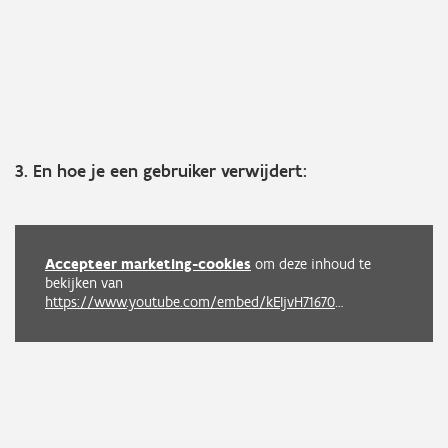
3. En hoe je een gebruiker verwijdert:
Accepteer marketing-cookies
om deze inhoud te
bekijken van
https://www.youtube.com/embed/kEIjvH71670?autoplay=0&start=0&rel=0