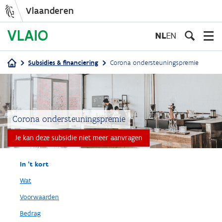
Vlaanderen
Overslaan
en
NL
EN
naar
de
Subsidies & financiering
Corona ondersteuningspremie
inhoud
Kruimelpad
gaan
Corona ondersteuningspremie
Je kan deze subsidie niet meer aanvragen
In 't kort
Wat
Voorwaarden
Bedrag