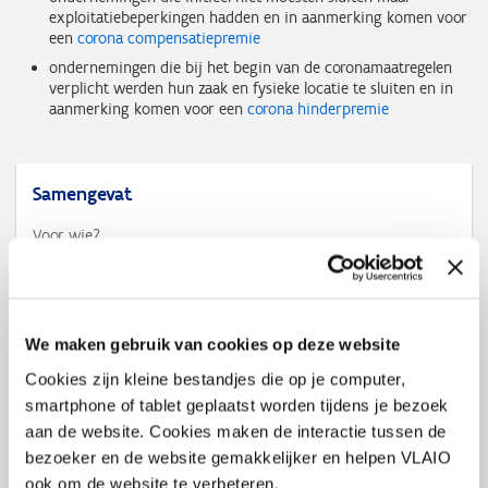
exploitatiebeperkingen hadden en in aanmerking komen voor
een
corona compensatiepremie
ondernemingen die bij het begin van de coronamaatregelen
verplicht werden hun zaak en fysieke locatie te sluiten en in
aanmerking komen voor een
corona hinderpremie
Samengevat
Voor wie?
bedrijven in Vlaanderen die een substantiële
exploitatiebeperking ondervinden door de coronamaatregelen
Voor wat?
omzetdaling van minstens 60%
We maken gebruik van cookies op deze website
Bedrag
Cookies zijn kleine bestandjes die op je computer,
€ 2.000 (€ 1.000 voor bijberoep)
smartphone of tablet geplaatst worden tijdens je bezoek
aan de website. Cookies maken de interactie tussen de
Facebook
X
LinkedIn
Email
WhatsApp
Share
bezoeker en de website gemakkelijker en helpen VLAIO
Delen:
ook om de website te verbeteren.