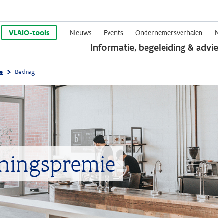
Overslaan
en
VLAIO-tools
Nieuws
Events
Ondernemersverhalen
Informatie, begeleiding & advie
naar
de
e
Bedrag
inhoud
gaan
ningspremie