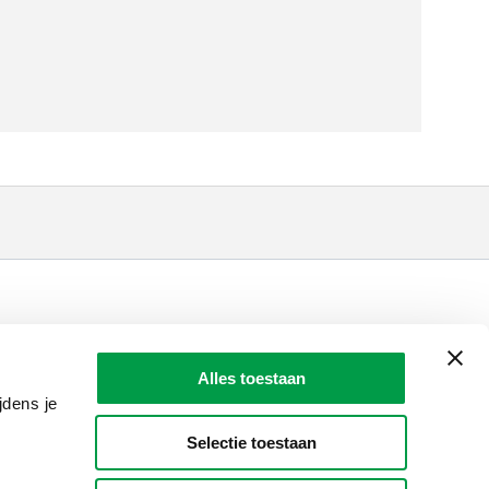
LAIO AWARDS
Contact
Alles toestaan
en, meldingen & fraudebestrijding
jdens je
Selectie toestaan