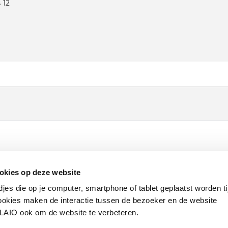
 12
Werken bij VLAIO
Studies
VLAIO-app
V
okies op deze website
Communicatieverplichtingen & logo's
Klacht
djes die op je computer, smartphone of tablet geplaatst worden ti
okies maken de interactie tussen de bezoeker en de website
VLAIO ook om de website te verbeteren.