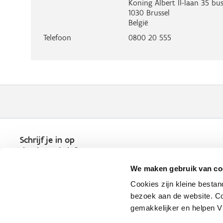
Koning Albert II-laan 35 bus
1030
Brussel
België
Telefoon
0800 20 555
Schrijf je in op
de nieuwsbrief
Kies welk nieuws je wil
We maken gebruik van co
ontvangen in je mailbox
Cookies zijn kleine bestan
Schrijf je nu in
bezoek aan de website. Co
gemakkelijker en helpen 