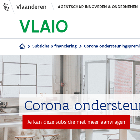
Vlaanderen
AGENTSCHAP INNOVEREN & ONDERNEMEN
Subsidies & financiering
Corona ondersteuningspremi
Kruimelpad
Corona ondersteu
Je kan deze subsidie niet meer aanvragen