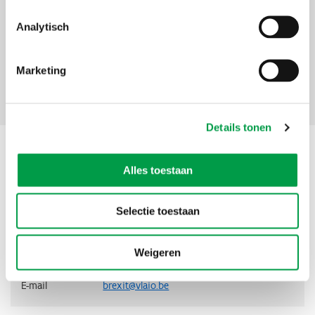
Analytisch
Marketing
Contact
Details tonen
Contact
Alles toestaan
Adres
Agentschap Innoveren & Ondernemen
Selectie toestaan
Koning Albert II-laan 35 bus 12
1030
Brussel
België
Weigeren
Telefoon
0800 20 555
E-mail
brexit@vlaio.be