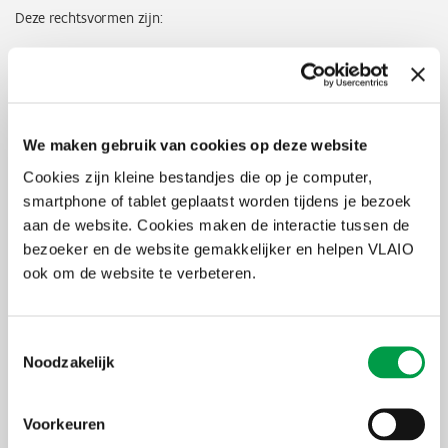
Deze rechtsvormen zijn:
de natuurlijke personen die koopman zijn of een zelfstandig
beroep uitoefenen
de eenmanszaak
de beoefenaar van een vrij beroep
handelsvennootschappen van privaat recht met
We maken gebruik van cookies op deze website
rechtspersoonlijkheid
Cookies zijn kleine bestandjes die op je computer,
naamloze vennootschap (nv)
besloten vennootschap (bv)
smartphone of tablet geplaatst worden tijdens je bezoek
coöperatieve vennootschap (cv)
aan de website. Cookies maken de interactie tussen de
vennootschap onder firma (vof)
bezoeker en de website gemakkelijker en helpen VLAIO
commanditaire vennootschap (commV)
ook om de website te verbeteren.
Europese naamloze vennootschap (se)
Europese coöperatieve vennootschap (sce)
buitenlandse ondernemingen met een gelijkaardig
statuut
Toestemmingsselectie
Noodzakelijk
Volgende ondernemingen komen niet in aanmerking:
de vereniging zonder winstoogmerk of –uitkering (vzw)
Voorkeuren
de maatschap
de feitelijke vereniging