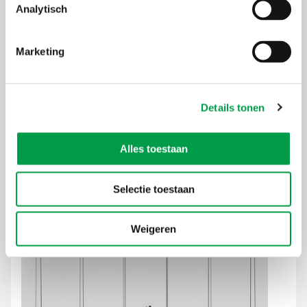
Analytisch
Wil je op lange termijn investeren in
groene verwarming of koeling?
Marketing
Los van deze energiesteun in het kader van de
Oekraïnecrisis, kunnen ondernemers die willen inzetten op
vergroening en energie-efficiëntie investeringssteun bij
VLAIO aanvragen. Heb je plannen om voor de verwarming of
Details tonen
koeling van je bedrijf over te stappen van fossiele
brandstoffen (zoals aardgas, diesel, stookolie, …) naar
elektriciteit of een groene energiedrager (zoals biogas,
Alles toestaan
groene of blauwe waterstof)? Dan kan de
ecologiepremie+
of de nieuwe
GREEN investeringssubsidie
je hierbij helpen.
Selectie toestaan
Ontdek hier de GREEN investeringssteun.
Weigeren