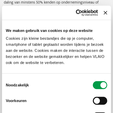
daling van minstens 50% kenden op ondernemingsniveau of
waarbij de totale energiemeerkost minder dan 50% van de EBITDA-
daling bedraagt, maar die wel een EBITDA-daling van minstens 40%
hebben, kunnen steun genieten voor één of meerdere
bedrijfstak(ken) indien de bedrijfstak(ken) een operationeel verlies
leed in de steunperiode.
We maken gebruik van cookies op deze website
Hoeveel steun?
Cookies zijn kleine bestandjes die op je computer,
smartphone of tablet geplaatst worden tijdens je bezoek
De Vlaamse Regering stelt voor deze steunperiode in totaal 125
aan de website. Cookies maken de interactie tussen de
miljoen euro ter beschikking. Hoe jouw energiesteun berekend
wordt, vind je terug
op de pagina bedrag van de website van deze
bezoeker en de website gemakkelijker en helpen VLAIO
subsidie
.
ook om de website te verbeteren.
Hoe en wanneer indienen?
Toestemmingsselectie
Voor het indienen van jouw aanvraag raadpleeg je best eerst
de
Noodzakelijk
handleiding
.
Je kan deze steun aanvragen via de roze knop op
vlaio.be/energiesteun2
en dit
tot 30 juni 2023, 12.00 u
.
Voorkeuren