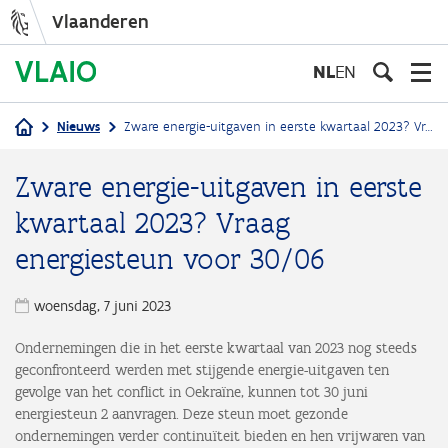
Vlaanderen
Overslaan
en
NL
EN
naar
de
Nieuws
Zware energie-uitgaven in eerste kwartaal 2023? Vraag energiesteun voor 30/06
inhoud
Kruimelpad
gaan
Zware energie-uitgaven in eerste
kwartaal 2023? Vraag
energiesteun voor 30/06
woensdag, 7 juni 2023
Ondernemingen die in het eerste kwartaal van 2023 nog steeds
geconfronteerd werden met stijgende energie-uitgaven ten
gevolge van het conflict in Oekraïne, kunnen tot 30 juni
energiesteun 2 aanvragen. Deze steun moet gezonde
ondernemingen verder continuïteit bieden en hen vrijwaren van