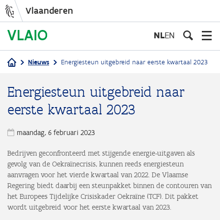
Vlaanderen
Overslaan
en
NL
EN
naar
de
Nieuws
Energiesteun uitgebreid naar eerste kwartaal 2023
inhoud
Kruimelpad
gaan
Energiesteun uitgebreid naar
eerste kwartaal 2023
maandag, 6 februari 2023
Bedrijven geconfronteerd met stijgende energie-uitgaven als
gevolg van de Oekraïnecrisis, kunnen reeds energiesteun
aanvragen voor het vierde kwartaal van 2022. De Vlaamse
Regering biedt daarbij een steunpakket binnen de contouren van
het Europees Tijdelijke Crisiskader Oekraïne (TCF). Dit pakket
wordt uitgebreid voor het eerste kwartaal van 2023.