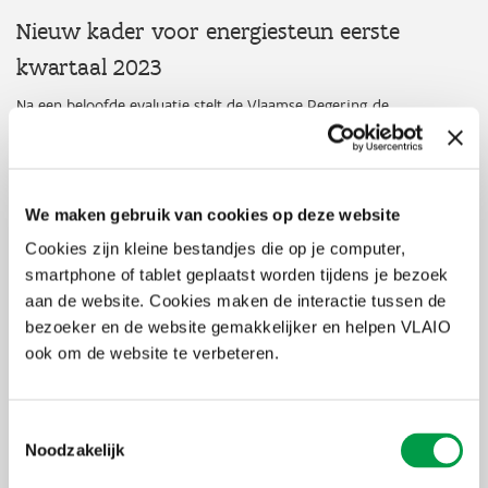
Nieuw kader voor energiesteun eerste
kwartaal 2023
Na een beloofde evaluatie stelt de Vlaamse Regering de
voorwaarden bij in een nieuw kader voor het eerste kwartaal van
2023.
Elke gezonde onderneming met minstens 7.500 euro aan
uitgaven voor elektriciteit en aardgas in haar Vlaamse
We maken gebruik van cookies op deze website
vestigingen in 2021 komt in aanmerking.
Cookies zijn kleine bestandjes die op je computer,
Enkel prijsstijgingen in elektriciteit en aardgas die meer dan
50% hoger liggen dan de prijzen van 2021 kunnen gesubsidieerd
smartphone of tablet geplaatst worden tijdens je bezoek
worden.
aan de website. Cookies maken de interactie tussen de
De onderneming moet daarnaast in het eerste kwartaal van
bezoeker en de website gemakkelijker en helpen VLAIO
2023 een daling van haar brutowinst (EBITDA) van minstens
50% kennen.
ook om de website te verbeteren.
Van de minimale brutowinstdaling moeten de totale
meerkosten aan gas en elektriciteit minstens 70% bedragen,
oftewel 35% van de brutowinst voor de crisis.
Toestemmingsselectie
Noodzakelijk
Steun als hefboom voor innovatie