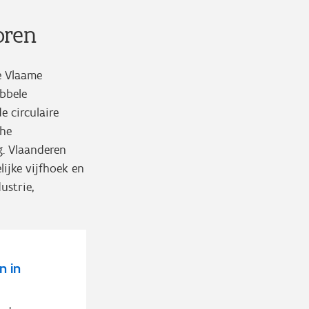
oren
De Vlaame
ubbele
e circulaire
che
g. Vlaanderen
ijke vijfhoek en
ustrie,
n in