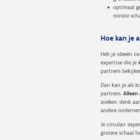
optimaal g
minste sch
Hoe kan je a
Heb je ideeën ov
expertise die j
partners bekijk
Dan kan je als k
partners.
Alleen 
zoeken: denk aan
andere ondernem
Je circulair exp
grotere schaal 