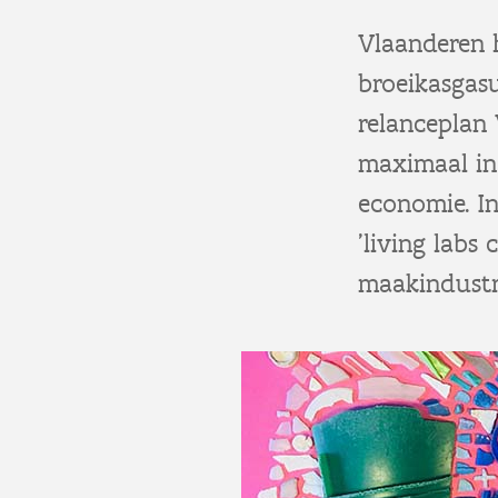
Vlaanderen 
broeikasgas
relanceplan
maximaal in 
economie. I
'living labs
maakindustri