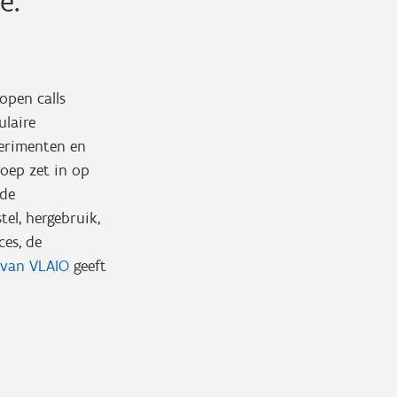
e:
open calls
ulaire
erimenten en
oep zet in op
 de
el, hergebruik,
ces, de
 van VLAIO
geeft