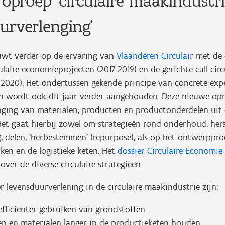
 oproep 'circulaire maakindustri
urverlenging'
wt verder op de ervaring van
Vlaanderen Circulair
met de 
ulaire economieprojecten (2017-2019) en de gerichte call circ
020). Het ondertussen gekende principe van concrete exp
en wordt ook dit jaar verder aangehouden. Deze nieuwe opr
nging van materialen, producten en productonderdelen uit
et gaat hierbij zowel om strategieën rond onderhoud, herst
 delen, ‘herbestemmen’ (repurpose), als op het ontwerppro
en en de logistieke keten. Het
dossier Circulaire Economie
over de diverse circulaire strategieën.
r levensduurverlening in de circulaire maakindustrie zijn:
efficiënter gebruiken van grondstoffen
en en materialen langer in de productieketen houden