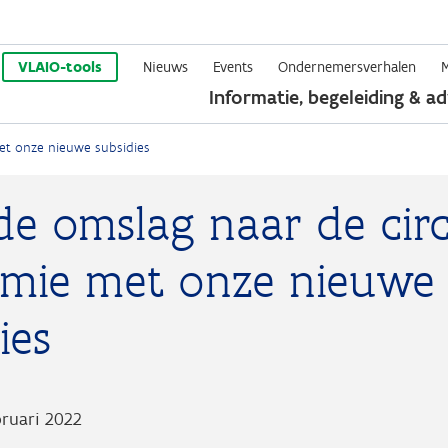
Overslaan
en
VLAIO-tools
Nieuws
Events
Ondernemersverhalen
Informatie, begeleiding & ad
naar
de
et onze nieuwe subsidies
inhoud
gaan
e omslag naar de circ
mie met onze nieuwe
ies
bruari 2022