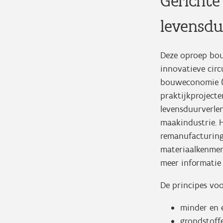
Gerichte
levensdu
Deze oproep bou
innovatieve circ
bouweconomie (2
praktijkproject
levensduurverle
maakindustrie. H
remanufacturing,
materiaalkenmerk
meer informatie 
De principes voo
minder en 
grondstoff