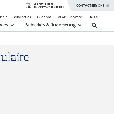
AANMELDEN
TOON MENU
CONTACTEER ONS
E-LOKETONDERNEMERS
Media
Publicaties
Over ons
VLAIO Netwerk
NL
EN
Seconda
vies
Subsidies & financiering
toon
toon
submenu
submenu
navigati
ulaire