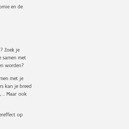
omie en de
? Zoek je
je samen met
nen worden?
amen met je
rs kan je breed
 ... Maar ook
ereffect op