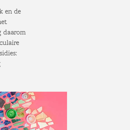
k en de
het
ng daarom
culaire
idies:
g