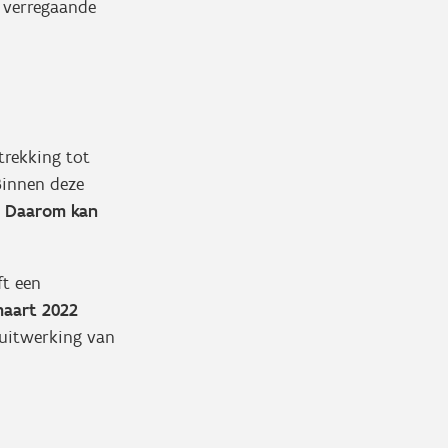
t verregaande
trekking tot
Binnen deze
.
Daarom kan
ft een
maart 2022
e uitwerking van