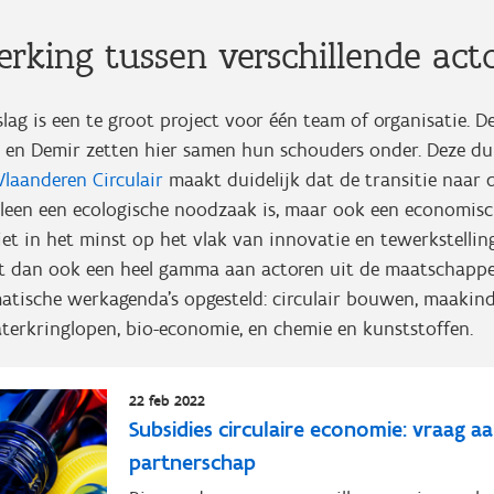
king tussen verschillende act
slag is een te groot project voor één team of organisatie. 
ts en Demir zetten hier samen hun schouders onder. Deze d
Vlaanderen Circulair
maakt duidelijk dat de transitie naar d
lleen een ecologische noodzaak is, maar ook een economis
iet in het minst op het vlak van innovatie en tewerkstellin
gt dan ook een heel gamma aan actoren uit de maatschappel
atische werkagenda’s opgesteld: circulair bouwen, maakind
terkringlopen, bio-economie, en chemie en kunststoffen.
22 feb 2022
Subsidies circulaire economie: vraag aa
partnerschap