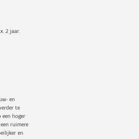
. 2 jaar.
uw- en
verder te
p een hoger
 een ruimere
ilijker en