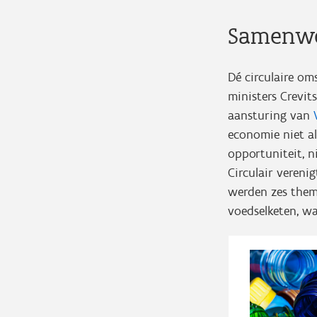
Samenwer
Dé circulaire om
ministers Crevi
aansturing van
economie niet a
opportuniteit, n
Circulair vereni
werden zes them
voedselketen, wa