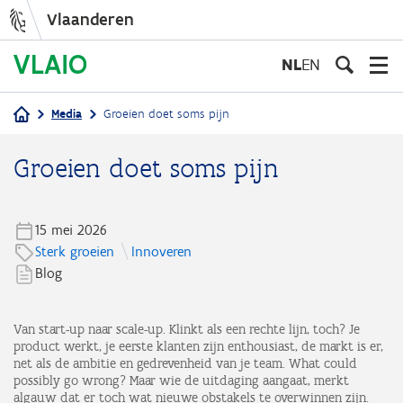
Vlaanderen
Overslaan
en
NL
EN
naar
de
Media
Groeien doet soms pijn
inhoud
Kruimelpad
gaan
Groeien doet soms pijn
15 mei 2026
Sterk groeien
Innoveren
Blog
Van start-up naar scale-up. Klinkt als een rechte lijn, toch? Je
product werkt, je eerste klanten zijn enthousiast, de markt is er,
net als de ambitie en gedrevenheid van je team. What could
possibly go wrong? Maar wie de uitdaging aangaat, merkt
algauw dat er toch wat nieuwe obstakels te overwinnen zijn.