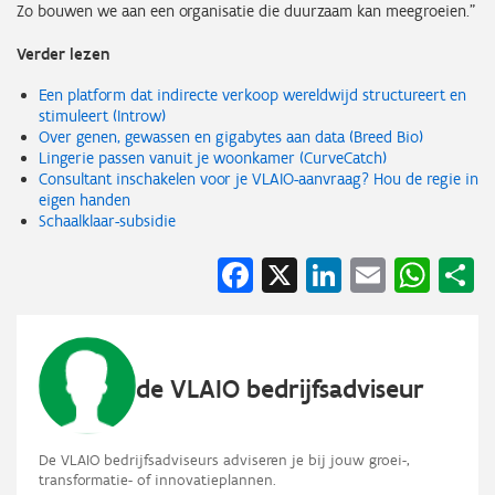
Zo bouwen we aan een organisatie die duurzaam kan meegroeien."
Verder lezen
Een platform dat indirecte verkoop wereldwijd structureert en
stimuleert (Introw)
Over genen, gewassen en gigabytes aan data (Breed Bio)
Lingerie passen vanuit je woonkamer (CurveCatch)
Consultant inschakelen voor je VLAIO-aanvraag? Hou de regie in
eigen handen
Schaalklaar-subsidie
Facebook
X
LinkedIn
Email
Wha
S
de VLAIO bedrijfsadviseur
De VLAIO bedrijfsadviseurs adviseren je bij jouw groei-,
transformatie- of innovatieplannen.