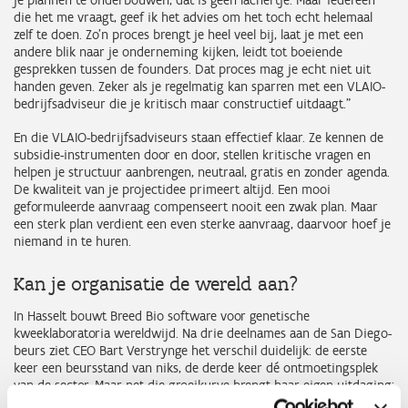
je plannen te onderbouwen, dat is geen lachertje. Maar iedereen
die het me vraagt, geef ik het advies om het toch echt helemaal
zelf te doen. Zo'n proces brengt je heel veel bij, laat je met een
andere blik naar je onderneming kijken, leidt tot boeiende
gesprekken tussen de founders. Dat proces mag je echt niet uit
handen geven. Zeker als je regelmatig kan sparren met een VLAIO-
bedrijfsadviseur die je kritisch maar constructief uitdaagt."
En die VLAIO-bedrijfsadviseurs staan effectief klaar. Ze kennen de
subsidie-instrumenten door en door, stellen kritische vragen en
helpen je structuur aanbrengen, neutraal, gratis en zonder agenda.
De kwaliteit van je projectidee primeert altijd. Een mooi
geformuleerde aanvraag compenseert nooit een zwak plan. Maar
een sterk plan verdient een even sterke aanvraag, daarvoor hoef je
niemand in te huren.
Kan je organisatie de wereld aan?
In Hasselt bouwt Breed Bio software voor genetische
kweeklaboratoria wereldwijd. Na drie deelnames aan de San Diego-
beurs ziet CEO Bart Verstrynge het verschil duidelijk: de eerste
keer een beursstand van niks, de derde keer dé ontmoetingsplek
van de sector. Maar net die groeikurve brengt haar eigen uitdaging:
méér klanten vragen een stevigere structuur, een diverser team en