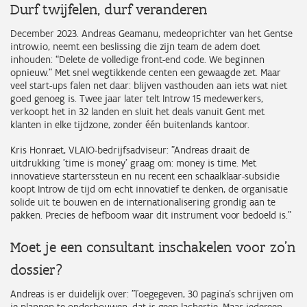
Durf twijfelen, durf veranderen
December 2023. Andreas Geamanu, medeoprichter van het Gentse
introw.io, neemt een beslissing die zijn team de adem doet
inhouden: “Delete de volledige front-end code. We beginnen
opnieuw.” Met snel wegtikkende centen een gewaagde zet. Maar
veel start-ups falen net daar: blijven vasthouden aan iets wat niet
goed genoeg is. Twee jaar later telt Introw 15 medewerkers,
verkoopt het in 32 landen en sluit het deals vanuit Gent met
klanten in elke tijdzone, zonder één buitenlands kantoor.
Kris Honraet, VLAIO-bedrijfsadviseur: "Andreas draait de
uitdrukking 'time is money' graag om: money is time. Met
innovatieve starterssteun en nu recent een schaalklaar-subsidie
koopt Introw de tijd om echt innovatief te denken, de organisatie
solide uit te bouwen en de internationalisering grondig aan te
pakken. Precies de hefboom waar dit instrument voor bedoeld is."
Moet je een consultant inschakelen voor zo’n
dossier?
Andreas is er duidelijk over: "Toegegeven, 30 pagina's schrijven om