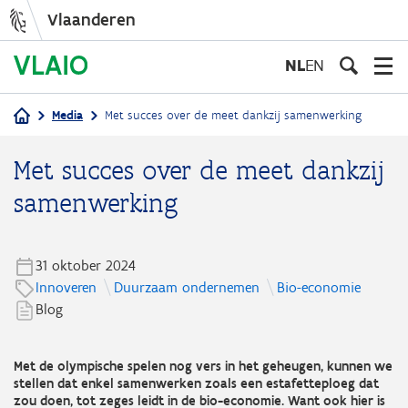
Vlaanderen
Overslaan
en
NL
EN
naar
de
Media
Met succes over de meet dankzij samenwerking
inhoud
Kruimelpad
gaan
Met succes over de meet dankzij
samenwerking
31 oktober 2024
Innoveren
Duurzaam ondernemen
Bio-economie
Blog
Met de olympische spelen nog vers in het geheugen, kunnen we
stellen dat enkel samenwerken zoals een estafetteploeg dat
zou doen, tot zeges leidt in de bio-economie. Want ook hier is