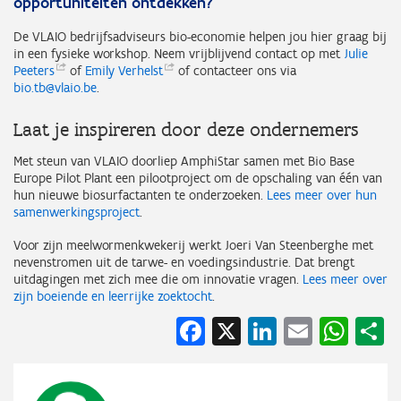
opportuniteiten ontdekken?
De VLAIO bedrijfsadviseurs bio-economie helpen jou hier graag bij
in een fysieke workshop. Neem vrijblijvend contact op met
Julie
Peeters
of
Emily
Verhelst
of contacteer ons via
bio.tb@vlaio.be
.
Laat je inspireren door deze ondernemers
Met steun van VLAIO doorliep AmphiStar samen met Bio Base
Europe Pilot Plant een pilootproject om de opschaling van één van
hun nieuwe biosurfactanten te onderzoeken.
Lees meer over hun
samenwerkingsproject
.
Voor zijn meelwormenkwekerij werkt Joeri Van Steenberghe met
nevenstromen uit de tarwe- en voedingsindustrie. Dat brengt
uitdagingen met zich mee die om innovatie vragen.
Lees meer over
zijn boeiende en leerrijke zoektocht
.
Facebook
X
LinkedIn
Email
Wha
S