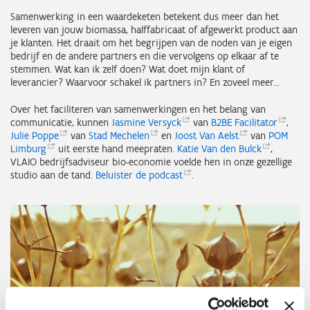
Samenwerking in een waardeketen betekent dus meer dan het
leveren van jouw biomassa, halffabricaat of afgewerkt product aan
je klanten. Het draait om het begrijpen van de noden van je eigen
bedrijf en de andere partners en die vervolgens op elkaar af te
stemmen. Wat kan ik zelf doen? Wat doet mijn klant of
leverancier? Waarvoor schakel ik partners in? En zoveel meer...
Over het faciliteren van samenwerkingen en het belang van
communicatie, kunnen
Jasmine
Versyck
van
B2BE
Facilitator
,
Julie
Poppe
van
Stad
Mechelen
en
Joost Van
Aelst
van
POM
Limburg
uit eerste hand meepraten.
Katie Van den
Bulck
,
VLAIO bedrijfsadviseur bio-economie voelde hen in onze gezellige
studio aan de tand.
Beluister de
podcast
.