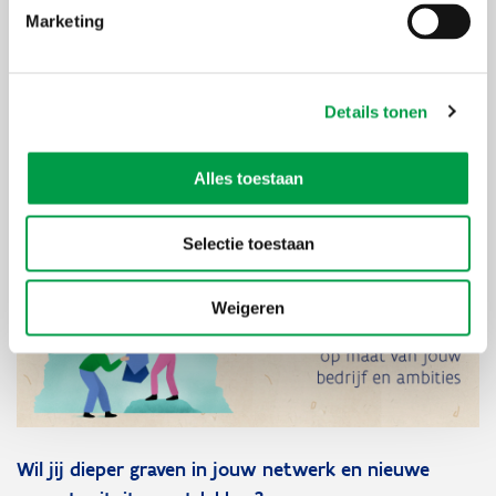
Marketing
“Het EPM leert je voorbij jouw businessmodel te kijken. Je ontdekt
het businessmodel van het ecosysteem zelf. Dat geeft je dan weer
beter inzicht in je eigen missie en visie. Op basis daarvan kan je
nieuwe businessmodellen creëren die nodig zijn om de
Details tonen
transformatie naar een duurzame economie te zetten.”
Alles toestaan
Selectie toestaan
Weigeren
Wil jij dieper graven in jouw netwerk en nieuwe