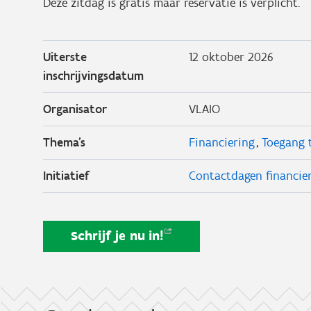
Deze zitdag is gratis maar reservatie is verplicht.
Uiterste
12 oktober 2026
inschrijvingsdatum
Organisator
VLAIO
Thema's
Financiering
Toegang t
Initiatief
Contactdagen financier
Schrijf je nu
in!