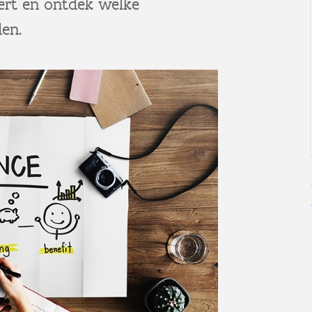
ert en ontdek welke
den.