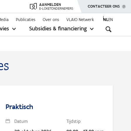
AANMELDEN
TOON MENU
CONTACTEER ONS
E-LOKETONDERNEMERS
Media
Publicaties
Over ons
VLAIO Netwerk
NL
EN
Seconda
vies
Subsidies & financiering
toon
toon
submenu
submenu
navigati
es
Praktisch
Datum
Tijdstip