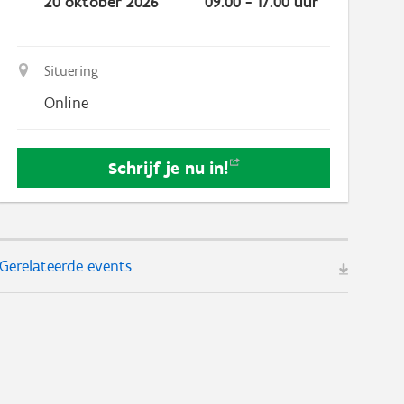
20 oktober 2026
09.00 - 17.00 uur
Situering
Online
Schrijf je nu
in!
Gerelateerde events