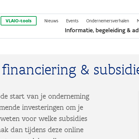
Overslaan
en
VLAIO-tools
Nieuws
Events
Ondernemersverhalen
Informatie, begeleiding & ad
naar
de
inhoud
gaan
financiering & subsidi
 de start van je onderneming
omende investeringen om je
 weten voor welke subsidies
ak dan tijdens deze online