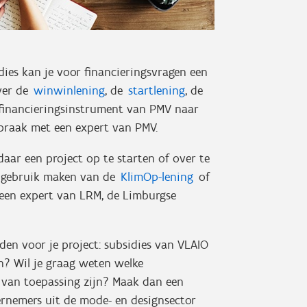
dies kan je voor financieringsvragen een
over de
winwinlening
, de
startlening
, de
financieringsinstrument van PMV naar
spraak met een expert van PMV.
aar een project op te starten of over te
je gebruik maken van de
KlimOp-lening
of
een expert van LRM, de Limburgse
den voor je project: subsidies van VLAIO
n? Wil je graag weten welke
u van toepassing zijn? Maak dan een
ernemers uit de mode- en designsector