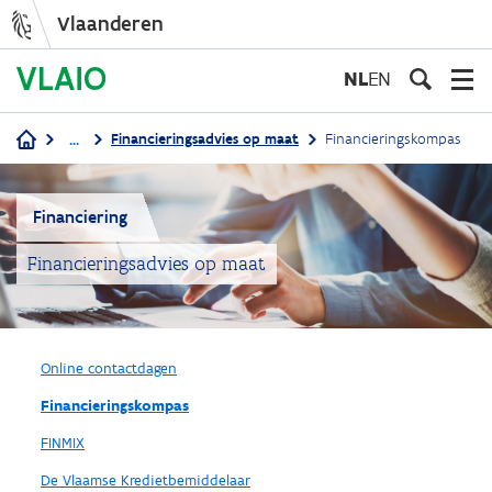
Vlaanderen
Overslaan
en
NL
EN
naar
de
...
Financieringsadvies op maat
Financieringskompas
inhoud
Kruimelpad
gaan
Financiering
Financieringsadvies op maat
Online contactdagen
Financieringskompas
FINMIX
De Vlaamse Kredietbemiddelaar