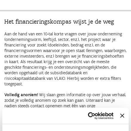
Het financieringskompas wijst je de weg
Aan de hand van een 10-tal korte vragen over jouw onderneming
(ondernemingsvorm, leeftijd, sector, enz.), het project waar je
financiering voor zoekt (doeleinden, bedrag enz.), en de
financieringsvormen waarvoor je open staat (leningen, waarborgen,
externe investeerders, enz.) brengen we je financieringsbehoeften
in kaart. Als resultaat krijg je een overzicht van de meeste
geschikte financierings- en ondersteuningsmogelijkheden, die
worden opgehaald uit de subsidiedatabank en
risicokapitaaldatabank van VLAIO. Hierbij worden er extra filters
toegepast.
Volledig anoniem!
Wij slaan geen informatie op over jouw verhaal,
zodat je volledig anoniem op zoek kan gaan. Uiteraard kan je
nadien steeds contact opnemen met één van onze
bedrijfsadviseurs voor meer gedetailleerd advies.
Ontvang jouw verhaal!
De resultaten (weblink) kan je bijhouden
door een email naar jezelf of iemand anders te versturen.