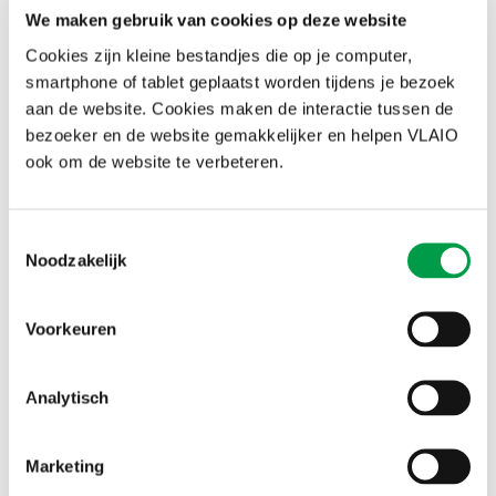
We maken gebruik van cookies op deze website
Heb je nog vragen!
Of heb je voor jouw verhaal geen
financieringsinstrumenten gevonden via het financieringskompas?
Cookies zijn kleine bestandjes die op je computer,
Bezorg ons dan via
info@vlaio.be
jouw verhaal en ontvangen
smartphone of tablet geplaatst worden tijdens je bezoek
resultaten, zodat onze adviseurs dit toch nog eens kunnen bekijken
aan de website. Cookies maken de interactie tussen de
voor mogelijke financieringsoplossingen.
bezoeker en de website gemakkelijker en helpen VLAIO
ook om de website te verbeteren.
Toestemmingsselectie
Noodzakelijk
Welke financiering past bij jouw project?
Voorkeuren
Via het financieringskompas wijzen we je de weg naar de
best passende financieringsmogelijkheden voor jouw
Analytisch
project.
Ontdek nu het financieringskompas
Marketing