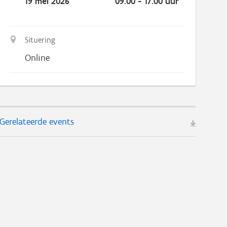
19 mei 2026
09.00 - 17.00 uur
Situering
Online
Gerelateerde events