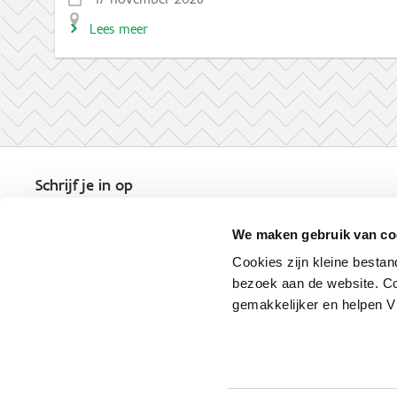
Lees meer
Schrijf je in op
de nieuwsbrief
Kies welk nieuws je wil
We maken gebruik van co
ontvangen in je mailbox
Cookies zijn kleine bestan
Schrijf je nu in
bezoek aan de website. Co
gemakkelijker en helpen 
Vlaio.be is een officiële website 
uitgegeven door
VLAIO