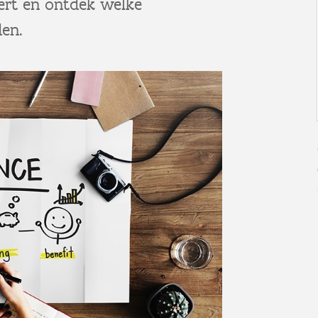
ert en ontdek welke
den.