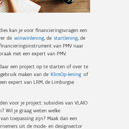
dies kan je voor financieringsvragen een
over de
winwinlening
, de
startlening
, de
financieringsinstrument van PMV naar
spraak met een expert van PMV.
aar een project op te starten of over te
je gebruik maken van de
KlimOp-lening
of
een expert van LRM, de Limburgse
den voor je project: subsidies van VLAIO
n? Wil je graag weten welke
u van toepassing zijn? Maak dan een
ernemers uit de mode- en designsector