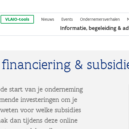
Overslaan
en
VLAIO-tools
Nieuws
Events
Ondernemersverhalen
Informatie, begeleiding & ad
naar
de
inhoud
gaan
financiering & subsidi
 de start van je onderneming
omende investeringen om je
 weten voor welke subsidies
ak dan tijdens deze online