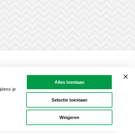
LAIO AWARDS
Contact
Alles toestaan
en, meldingen & fraudebestrijding
jdens je
Selectie toestaan
Weigeren