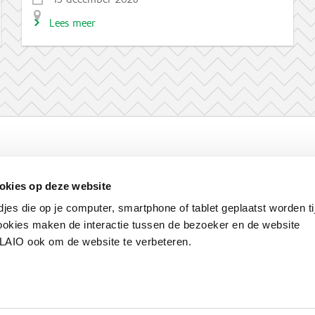
Lees meer
Werken bij VLAIO
Studies
VLAIO-app
V
okies op deze website
Communicatieverplichtingen & logo's
Klacht
djes die op je computer, smartphone of tablet geplaatst worden ti
okies maken de interactie tussen de bezoeker en de website
VLAIO ook om de website te verbeteren.
van de Vlaamse overheid