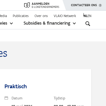
AANMELDEN
TOON MENU
CONTACTEER ONS
E-LOKETONDERNEMERS
Media
Publicaties
Over ons
VLAIO Netwerk
NL
EN
Seconda
vies
Subsidies & financiering
toon
toon
submenu
submenu
navigati
es
Praktisch
Datum
Tijdstip