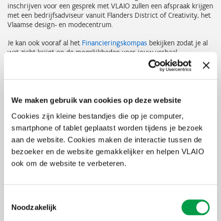
inschrijven voor een gesprek met VLAIO zullen een afspraak krijgen
met een bedrijfsadviseur vanuit Flanders District of Creativity, het
Vlaamse design- en modecentrum.
Je kan ook vooraf al het
Financieringskompas
bekijken zodat je al
wat zicht krijgt op de mogelijkheden voor jouw verhaal.
Praktisch
Een persoonlijk gesprek met een expert neemt 30 minuten in
We maken gebruik van cookies op deze website
beslag. Ben je geïnteresseerd in een gesprek? Geef dan via het
inschrijvingsformulier aan welke vragen je graag stelt, met wie je
Cookies zijn kleine bestandjes die op je computer,
een afspraak wenst en welke tijdstippen je het beste passen.
smartphone of tablet geplaatst worden tijdens je bezoek
Voor een gesprek met PMV of LRM vragen we je een (summier)
aan de website. Cookies maken de interactie tussen de
businessplan door te sturen naar
Annick Rodiers
, uiterlijk 4 dagen
bezoeker en de website gemakkelijker en helpen VLAIO
voor de contactdag.
ook om de website te verbeteren.
Deze zitdag is gratis maar reservatie is verplicht.
Uiterste
9 maart 2026
Toestemmingsselectie
inschrijvingsdatum
Noodzakelijk