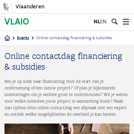
Vlaanderen
Overslaan
en
NL
EN
naar
de
Events
Online contactdag financiering & subsidies
inhoud
Kruimelpad
gaan
Online contactdag financiering
& subsidies
Ben je op zoek naar financiering voor de start van je
onderneming of een nieuw project? Of plan je bijkomende
investeringen om je verdere groei te ondersteunen? Wil je weten
voor welke subsidies jouw project in aanmerking komt? Maak
dan tijdens deze online contactdag een afspraak met een expert
en ontdek welke mogelijkheden de overheid je kan bieden.