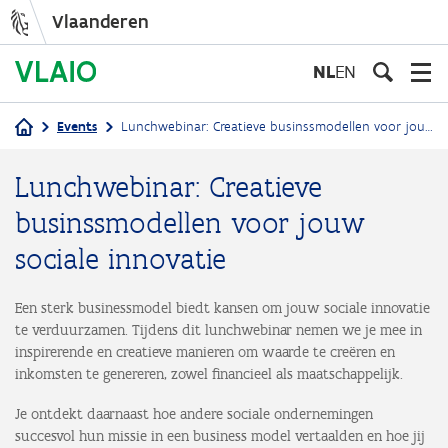
Vlaanderen
Overslaan
en
NL
EN
naar
de
Events
Lunchwebinar: Creatieve businssmodellen voor jouw sociale innovatie
inhoud
Kruimelpad
gaan
Lunchwebinar: Creatieve
businssmodellen voor jouw
sociale innovatie
Een sterk businessmodel biedt kansen om jouw sociale innovatie
te verduurzamen. Tijdens dit lunchwebinar nemen we je mee in
inspirerende en creatieve manieren om waarde te creëren en
inkomsten te genereren, zowel financieel als maatschappelijk.
Je ontdekt daarnaast hoe andere sociale ondernemingen
succesvol hun missie in een business model vertaalden en hoe jij