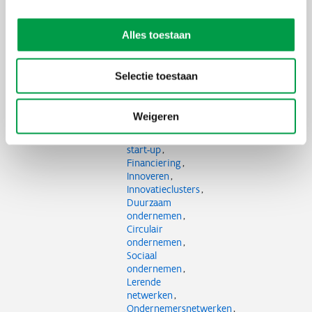
Uiterste
28 mei 2026
inschrijvingsdatum
Alles toestaan
Organisator
Sociale Innovatiefabriek
Selectie toestaan
Thema's
Onderneming
starten
Starter
Weigeren
Incubator
Ambitieuze
start-up
Financiering
Innoveren
Innovatieclusters
Duurzaam
ondernemen
Circulair
ondernemen
Sociaal
ondernemen
Lerende
netwerken
Ondernemersnetwerken