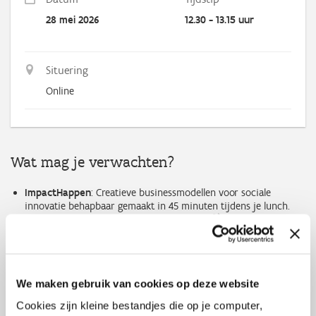
28 mei 2026
12.30 - 13.15 uur
Situering
Online
Wat mag je verwachten?
ImpactHappen
: Creatieve businessmodellen voor sociale
innovatie behapbaar gemaakt in 45 minuten tijdens je lunch.
Ontdek hier
alle lunchwebinars van
2026.
Een webinar vol concrete voorbeelden, originele formats en
nieuwe perspectieven.
We maken gebruik van cookies op deze website
Praktisch
Cookies zijn kleine bestandjes die op je computer,