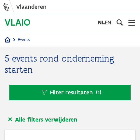
Vlaanderen
Overslaan
en
NL
EN
naar
de
Events
inhoud
Kruimelpad
gaan
5 events rond onderneming
starten
Filter resultaten
(1)
Alle filters verwijderen