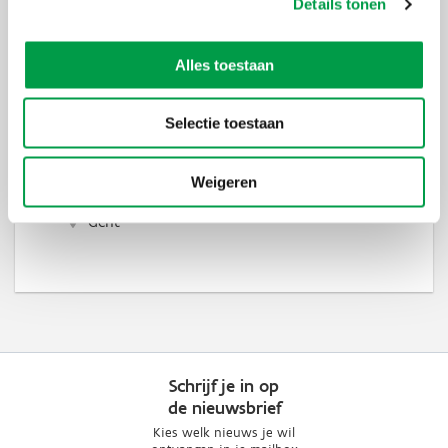
Details tonen
Alles toestaan
Bryo StartUp Advanced Oost-Vlaanderen
Selectie toestaan
voorjaar 2027
25 mrt 2027
-
24 mrt 2028
Weigeren
Gent
Schrijf je in op
de nieuwsbrief
Kies welk nieuws je wil