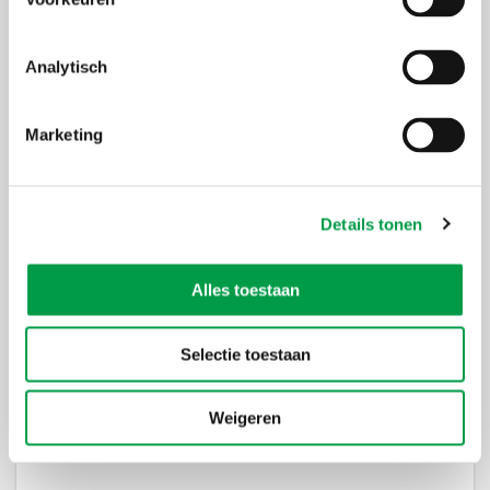
Analytisch
Salestraining op maat van ondernemers
13 okt 2026
Marketing
Hasselt
Details tonen
Alles toestaan
Bootcamp communicatiestrategie (Gent)
Selectie toestaan
13 okt 2026
-
27 okt 2026 , ...
Weigeren
Gent