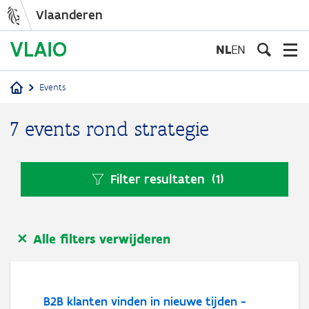
Vlaanderen
Overslaan
en
NL
EN
naar
de
Events
inhoud
Kruimelpad
gaan
7 events rond strategie
Filter resultaten
(1)
Alle filters verwijderen
B2B klanten vinden in nieuwe tijden -