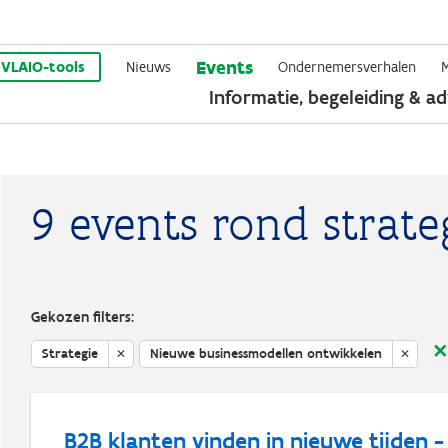
Overslaan
Events
en
VLAIO-tools
Nieuws
Ondernemersverhalen
Informatie, begeleiding & ad
naar
de
inhoud
gaan
9 events rond strate
Gekozen filters:
Strategie
Nieuwe businessmodellen ontwikkelen
B2B klanten vinden in nieuwe tijden -