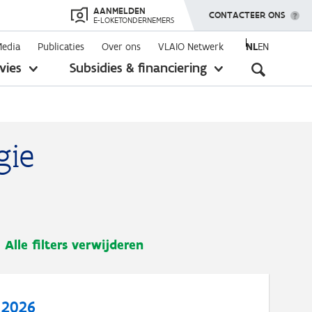
AANMELDEN
TOON MENU
CONTACTEER ONS
E-LOKETONDERNEMERS
Media
Publicaties
Over ons
VLAIO Netwerk
NL
EN
Seconda
vies
Subsidies & financiering
toon
toon
submenu
submenu
navigati
gie
Alle filters verwijderen
 2026