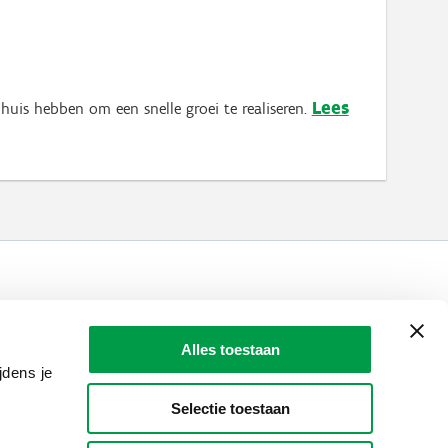
Lees
huis hebben om een snelle groei te realiseren.
LAIO AWARDS
Contact
Alles toestaan
en, meldingen & fraudebestrijding
jdens je
Selectie toestaan