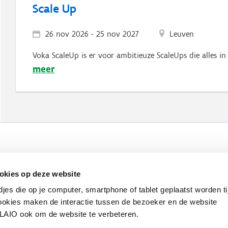
Scale Up
26 nov 2026
-
25 nov 2027
Leuven
Voka ScaleUp is er voor ambitieuze ScaleUps die alles in 
meer
Werken bij VLAIO
Studies
VLAIO-app
V
okies op deze website
Communicatieverplichtingen & logo's
Klacht
djes die op je computer, smartphone of tablet geplaatst worden ti
okies maken de interactie tussen de bezoeker en de website
VLAIO ook om de website te verbeteren.