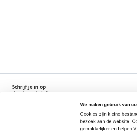
Schrijf je in op
de nieuwsbrief
Kies welk nieuws je wil
We maken gebruik van co
ontvangen in je mailbox
Cookies zijn kleine bestan
Schrijf je nu in
bezoek aan de website. Co
gemakkelijker en helpen 